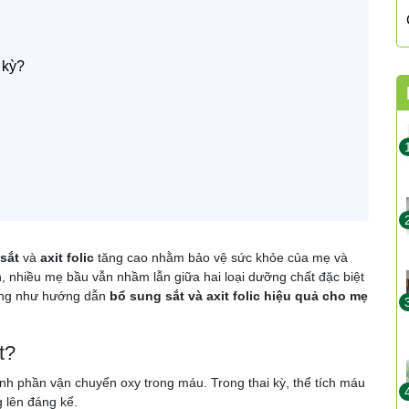
i kỳ?
sắt
và
axit folic
tăng cao nhằm bảo vệ sức khỏe của mẹ và
ên, nhiều mẹ bầu vẫn nhầm lẫn giữa hai loại dưỡng chất đặc biệt
 cũng như hướng dẫn
bổ sung sắt và axit folic hiệu quả cho mẹ
t?
ành phần vận chuyển oxy trong máu. Trong thai kỳ, thể tích máu
 lên đáng kể.