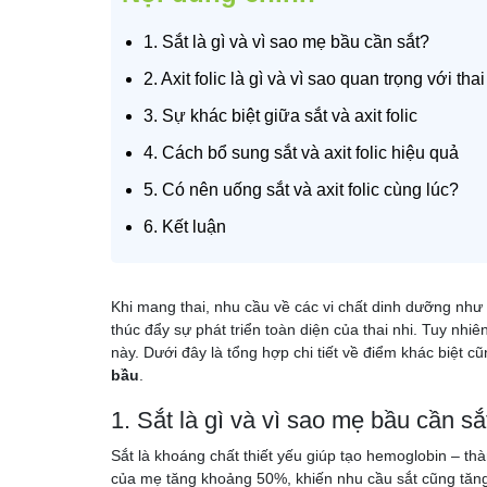
1. Sắt là gì và vì sao mẹ bầu cần sắt?
2. Axit folic là gì và vì sao quan trọng với tha
3. Sự khác biệt giữa sắt và axit folic
4. Cách bổ sung sắt và axit folic hiệu quả
5. Có nên uống sắt và axit folic cùng lúc?
6. Kết luận
Khi mang thai, nhu cầu về các vi chất dinh dưỡng như
thúc đẩy sự phát triển toàn diện của thai nhi. Tuy nhi
này. Dưới đây là tổng hợp chi tiết về điểm khác biệt
bầu
.
1. Sắt là gì và vì sao mẹ bầu cần sắ
Sắt là khoáng chất thiết yếu giúp tạo hemoglobin – th
của mẹ tăng khoảng 50%, khiến nhu cầu sắt cũng tăng