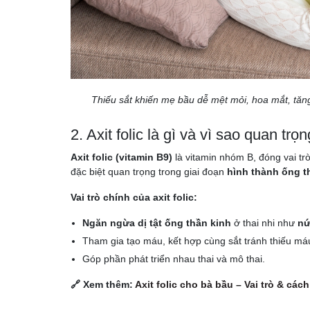
Thiếu sắt khiến mẹ bầu dễ mệt mỏi, hoa mắt, tăng
2. Axit folic là gì và vì sao quan trọ
Axit folic (vitamin B9)
là vitamin nhóm B, đóng vai trò
đặc biệt quan trọng trong giai đoạn
hình thành ống t
Vai trò chính của axit folic:
Ngăn ngừa dị tật ống thần kinh
ở thai nhi như
nứ
Tham gia tạo máu, kết hợp cùng sắt tránh thiếu má
Góp phần phát triển nhau thai và mô thai.
🔗 Xem thêm:
Axit folic cho bà bầu – Vai trò & các