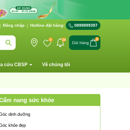
Đăng nhập
Hotline đặt hàng:
0899899397
0
0
34
Giỏ hàng
ra cứu CBSP
Về chúng tôi
Cẩm nang sức khỏe
Góc dinh dưỡng
Góc khỏe đẹp