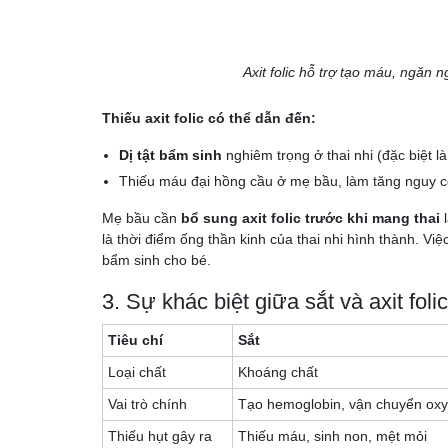
Axit folic hỗ trợ tạo máu, ngăn n
Thiếu axit folic có thể dẫn đến:
Dị tật bẩm sinh
nghiêm trọng ở thai nhi (đặc biệt là
Thiếu máu đại hồng cầu ở mẹ bầu, làm tăng nguy cơ
Mẹ bầu cần
bổ sung axit folic trước khi mang thai
l
là thời điểm ống thần kinh của thai nhi hình thành. V
bẩm sinh cho bé.
3. Sự khác biệt giữa sắt và axit folic
Tiêu chí
Sắt
Loại chất
Khoáng chất
Vai trò chính
Tạo hemoglobin, vận chuyển oxy
Thiếu hụt gây ra
Thiếu máu, sinh non, mệt mỏi