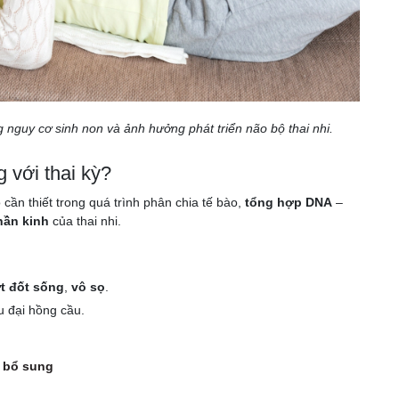
 nguy cơ sinh non và ảnh hưởng phát triển não bộ thai nhi.
ng với thai kỳ?
 cần thiết trong quá trình phân chia tế bào,
tổng hợp DNA
–
hần kinh
của thai nhi.
t đốt sống
,
vô sọ
.
u đại hồng cầu.
h bổ sung