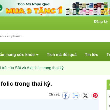
Đăng ký
ẩm nang sức khỏe
Tích mã đổi quà
Tin tức
T
 trò của Sắt và Axit folic trong thai kỳ.
folic trong thai kỳ.
Chia sẻ: