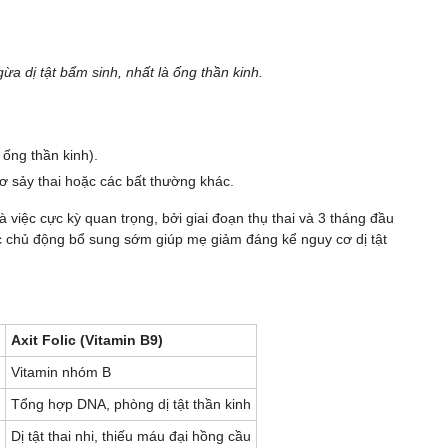
gừa dị tật bẩm sinh, nhất là ống thần kinh.
 ống thần kinh).
 sảy thai hoặc các bất thường khác.
à việc cực kỳ quan trọng, bởi giai đoạn thụ thai và 3 tháng đầu
iệc chủ động bổ sung sớm giúp mẹ giảm đáng kể nguy cơ dị tật
Axit Folic (Vitamin B9)
Vitamin nhóm B
Tổng hợp DNA, phòng dị tật thần kinh
Dị tật thai nhi, thiếu máu đại hồng cầu