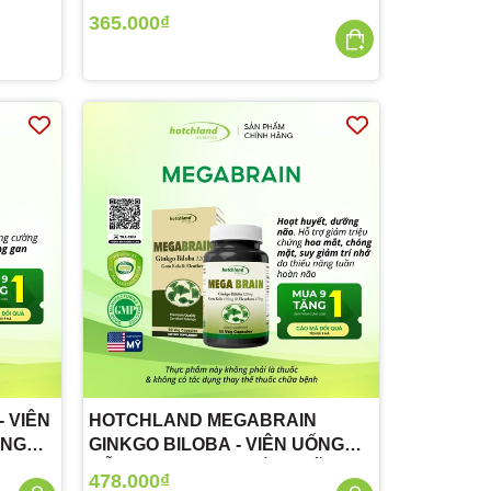
365.000₫
 VIÊN
HOTCHLAND MEGABRAIN
ỜNG
GINKGO BILOBA - VIÊN UỐNG
HỖ TRỢ HOẠT HUYẾT DƯỠNG
478.000₫