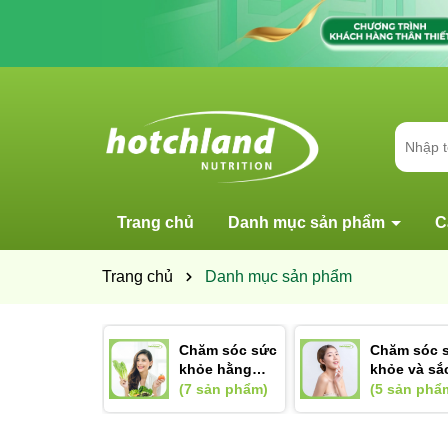
Trang chủ
Danh mục sản phẩm
C
Trang chủ
Danh mục sản phẩm
Chăm sóc sức
Chăm sóc 
khỏe hằng
khỏe và sắ
ngày
đẹp nữ giớ
(7 sản phẩm)
(5 sản phẩ