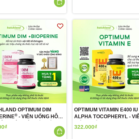
HLAND OPTIMUM DIM
OPTIMUM VITAMIN E400 IU 
®
ERINE
- VIÊN UỐNG HỖ
ALPHA TOCOPHERYL - VI
ẢI THIỆN NỘI TIẾT TỐ
UỐNG BỔ SUNG VITAMIN E
00₫
322.000₫
OGEN
60 VIÊN)