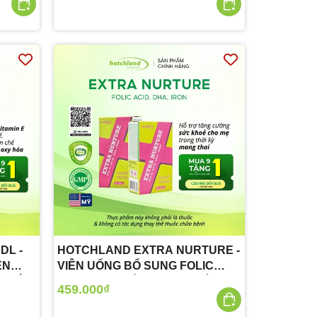
NÃO
DL -
HOTCHLAND EXTRA NURTURE -
ÊN
VIÊN UỐNG BỔ SUNG FOLIC
 (HỘP
ACID, DHA, SẮT CHO MẸ BẦU
459.000₫