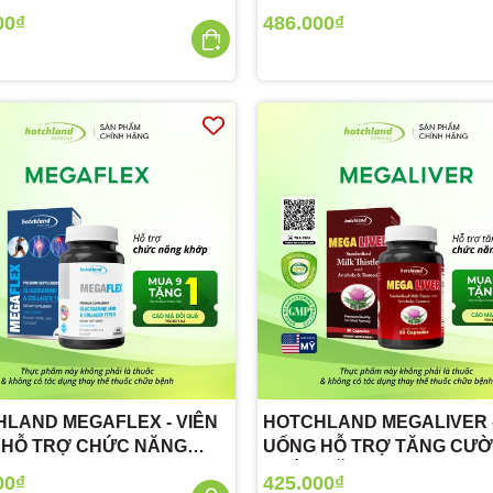
NÃO, HỖ TRỢ TIM MẠCH
00₫
486.000₫
LAND MEGAFLEX - VIÊN
HOTCHLAND MEGALIVER -
 HỖ TRỢ CHỨC NĂNG
UỐNG HỖ TRỢ TĂNG CƯ
CHỨC NĂNG GAN
00₫
425.000₫