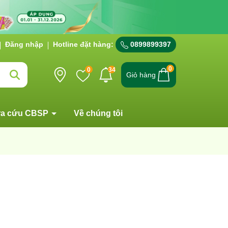
Đăng nhập
Hotline đặt hàng:
0899899397
0
0
34
Giỏ hàng
ra cứu CBSP
Về chúng tôi