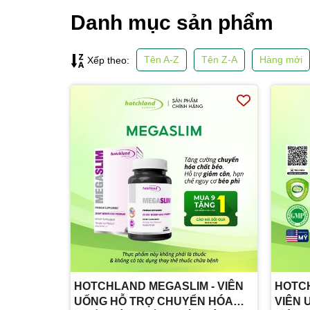
Danh mục sản phẩm
Tên A-Z
Tên Z-A
Hàng mới
Xếp theo:
HOTCHLAND MEGASLIM - VIÊN
HOTC
UỐNG HỖ TRỢ CHUYỂN HÓA
VIÊN 