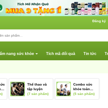
Đăng ký
ẩm nang sức khỏe
Tích mã đổi quà
Tin tức
T
sức
Thể thao và
Combo sức
c
tập luyện
khỏe toàn
i
diện
m)
(7 sản phẩm)
(5 sản phẩm)