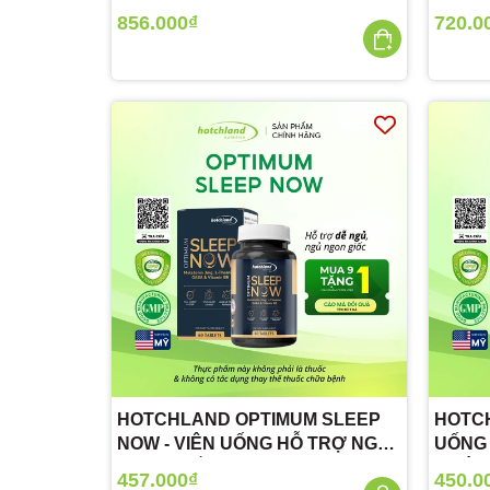
CHẤT BÉO, KIỂM SOÁT CÂN
MÓNG
856.000₫
720.0
NẶNG
HOTCHLAND OPTIMUM SLEEP
HOTCH
NOW - VIÊN UỐNG HỖ TRỢ NGỦ
UỐNG
NGON GIẤC
KHỚP
457.000₫
450.0