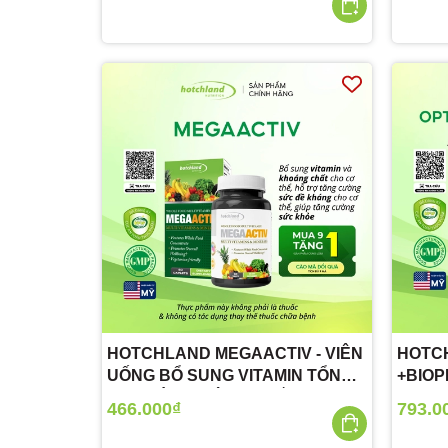
HOTCHLAND MEGAACTIV - VIÊN
HOTC
UỐNG BỔ SUNG VITAMIN TỔNG
+BIOP
HỢP VÀ KHOÁNG CHẤT
TRỢ C
466.000₫
793.0
ESTR