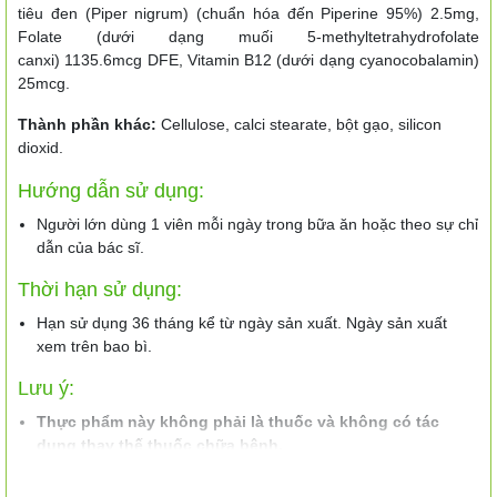
tiêu đen (Piper nigrum) (chuẩn hóa đến Piperine 95%) 2.5mg,
Folate (dưới dạng muối 5-methyltetrahydrofolate
canxi) 1135.6mcg DFE, Vitamin B12 (dưới dạng cyanocobalamin)
25mcg.
Thành phần khác:
Cellulose, calci stearate, bột gạo, silicon
dioxid.
Hướng dẫn sử dụng:
Người lớn dùng 1 viên mỗi ngày trong bữa ăn hoặc theo sự chỉ
dẫn của bác sĩ.
Thời hạn sử dụng:
Hạn sử dụng 36 tháng kể từ ngày sản xuất. Ngày sản xuất
xem trên bao bì.
Lưu ý:
Thực phẩm này không phải là thuốc và không có tác
dụng thay thế thuốc chữa bệnh.
Không dùng cho người dưới 18 tuổi.