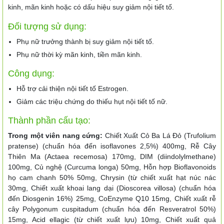
kinh, mãn kinh hoặc có dấu hiệu suy giảm nội tiết tố.
Đối tượng sử dụng:
Phụ nữ trưởng thành bị suy giảm nội tiết tố.
Phụ nữ thời kỳ mãn kinh, tiền mãn kinh.
Công dụng:
Hỗ trợ cải thiện nội tiết tố Estrogen.
Giảm các triệu chứng do thiếu hụt nội tiết tố nữ.
Thành phần cấu tạo:
Trong một viên nang cứng:
Chiết Xuất Cỏ Ba Lá Đỏ (Trufolium
pratense) (chuẩn hóa đến isoflavones 2,5%) 400mg, Rễ Cây
Thiên Ma (Actaea recemosa) 170mg, DIM (diindolylmethane)
100mg, Củ nghệ (Curcuma longa) 50mg, Hỗn hợp Bioflavonoids
họ cam chanh 50% 50mg, Chrysin (từ chiết xuất hạt núc nác
30mg, Chiết xuất khoai lang dại (Dioscorea villosa) (chuẩn hóa
đến Diosgenin 16%) 25mg, CoEnzyme Q10 15mg, Chiết xuất rễ
cây Polygonum cuspitadum (chuẩn hóa đến Resveratrol 50%)
15mg, Acid ellagic (từ chiết xuất lựu) 10mg, Chiết xuất quả