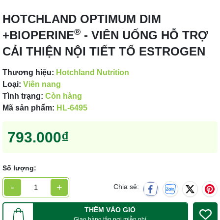
HOTCHLAND OPTIMUM DIM
®
+BIOPERINE
- VIÊN UỐNG HỖ TRỢ
CẢI THIỆN NỘI TIẾT TỐ ESTROGEN
Thương hiệu:
Hotchland Nutrition
Loại:
Viên nang
Tình trạng:
Còn hàng
Mã sản phẩm:
HL-6495
793.000₫
Số lượng:
-
+
Chia sẻ:
THÊM VÀO GIỎ
Giao hàng tận nơi miễn phí