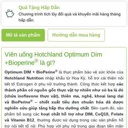
Quà Tặng Hấp Dẫn
Chương trình tích lũy đổi quà và khuyến mãi hàng tháng
hấp dẫn.
Mô tả sản phẩm
Hướng dẫn mua hàng
Viên uống Hotchland Optimum Dim
®
+Bioperine
là gì?
®
Optimum DIM + BioPerine
là thực phẩm bảo vệ sức khỏe của
Hotchland Nutrition
nhập khẩu từ Hoa Kỳ, hỗ trợ cải thiện nội
tiết tố Estrogen ở phụ nữ trưởng thành. Công thức kết hợp
các
thành phần có nguồn gốc thực vật tự nhiên như cỏ ba lá đỏ
(chứa isoflavone thực vật), thiên ma, nghệ, khoai lang dại
®
và BioPerine
– chiết xuất tiêu đen chuẩn hóa đã được
nghiên cứu giúp tăng hấp thu dưỡng chất
. Bên cạnh đó, sản
phẩm bổ sung các
hoạt chất hỗ trợ như DIM, CoQ10, Folate
và Vitamin B12
, thường được sử dụng trong các sản phẩm hỗ
trợ nội tiết tố nữ. Phù hợp với phụ nữ trong giai đoạn tiền mãn