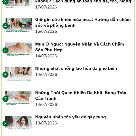
không? Cách dùng an toàn cho da, tóc, móng
3
17/07/2026
Giữ gìn sức khỏe mùa mưa: Hướng dẫn chăm
sóc và phòng bệnh
4
15/07/2026
Mụn Ở Ngực: Nguyên Nhân Và Cách Chăm
Sóc Phù Hợp
5
14/07/2026
Những chất chống lão hóa da phổ biến
14/07/2026
6
Những Thói Quen Khiến Da Khô, Bong Tróc
Cần Tránh
7
14/07/2026
Nguyên nhân tóc yếu dễ gãy rụng
13/07/2026
8