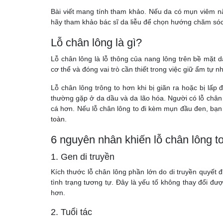
Bài viết mang tính tham khảo. Nếu da có mụn viêm n
hãy tham khảo bác sĩ da liễu để chọn hướng chăm só
Lỗ chân lông là gì?
Lỗ chân lông là lỗ thông của nang lông trên bề mặt 
cơ thể và đóng vai trò cần thiết trong việc giữ ẩm tự n
Lỗ chân lông trông to hơn khi bị giãn ra hoặc bị lấp
thường gặp ở da dầu và da lão hóa. Người có lỗ chân
cá hơn. Nếu lỗ chân lông to đi kèm mụn đầu đen, bạ
toàn
.
6 nguyên nhân khiến lỗ chân lông t
1. Gen di truyền
Kích thước lỗ chân lông phần lớn do di truyền quyết 
tình trạng tương tự. Đây là yếu tố không thay đổi đ
hơn.
2. Tuổi tác