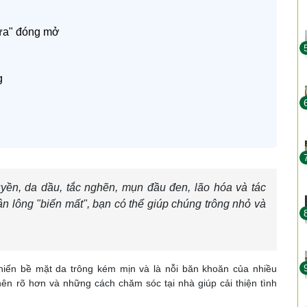
cửa" đóng mở
g
uyền, da dầu, tắc nghẽn, mụn đầu đen, lão hóa và tác
n lông "biến mất", bạn có thể giúp chúng trông nhỏ và
.
khiến bề mặt da trông kém mịn và là nỗi băn khoăn của nhiều
ở nên rõ hơn và những cách chăm sóc tại nhà giúp cải thiện tình