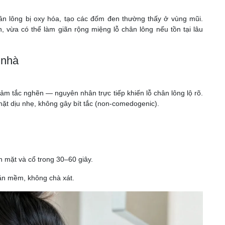
ân lông bị oxy hóa, tạo các đốm đen thường thấy ở vùng mũi.
 vừa có thể làm giãn rộng miệng lỗ chân lông nếu tồn tại lâu
 nhà
ảm tắc nghẽn — nguyên nhân trực tiếp khiến lỗ chân lông lộ rõ.
ặt dịu nhẹ, không gây bít tắc (non-comedogenic).
 mặt và cổ trong 30–60 giây.
ăn mềm, không chà xát.