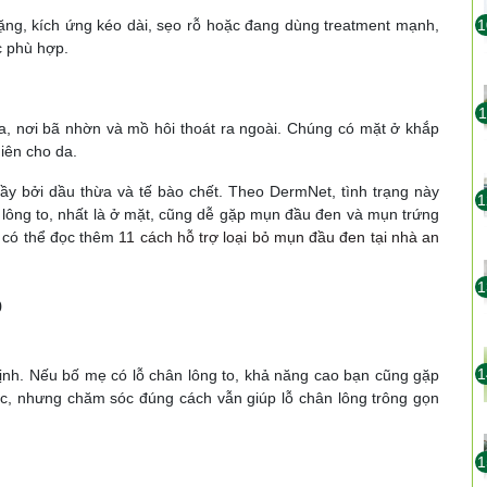
ặng, kích ứng kéo dài, sẹo rỗ hoặc đang dùng treatment mạnh,
1
c phù hợp.
1
da, nơi bã nhờn và mồ hôi thoát ra ngoài. Chúng có mặt ở khắp
hiên cho da.
 đầy bởi dầu thừa và tế bào chết. Theo DermNet, tình trạng này
1
 lông to, nhất là ở mặt, cũng dễ gặp mụn đầu đen và mụn trứng
n có thể đọc thêm
11 cách hỗ trợ loại bỏ mụn đầu đen tại nhà an
1
o
1
định. Nếu bố mẹ có lỗ chân lông to, khả năng cao bạn cũng gặp
ược, nhưng chăm sóc đúng cách vẫn giúp lỗ chân lông trông gọn
1