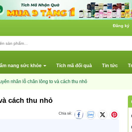
Đăng ký
ẩm nang sức khỏe
Tích mã đổi quà
Tin tức
T
yên nhân lỗ chân lông to và cách thu nhỏ
và cách thu nhỏ
Chia sẻ: