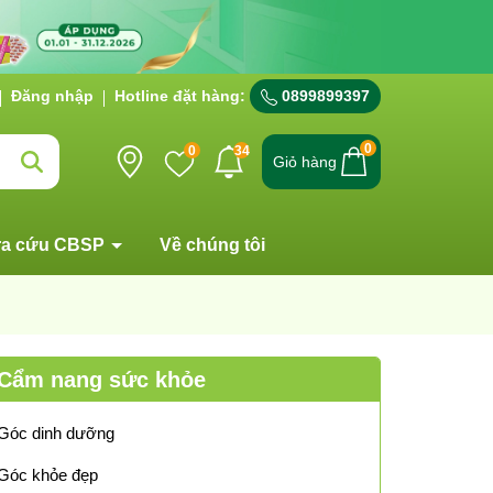
Đăng nhập
Hotline đặt hàng:
0899899397
0
0
34
Giỏ hàng
ra cứu CBSP
Về chúng tôi
Cẩm nang sức khỏe
Góc dinh dưỡng
Góc khỏe đẹp