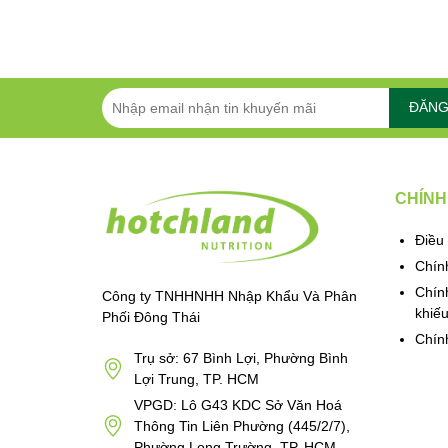
ĐĂNG
CHÍNH
Điều
Chín
Chính
Công ty TNHHNHH Nhập Khẩu Và Phân
khiếu
Phối Đông Thái
Chín
Trụ sở: 67 Bình Lợi, Phường Bình
Lợi Trung, TP. HCM
VPGD: Lô G43 KDC Sở Văn Hoá
Thông Tin Liên Phường (445/2/7),
Phường Long Trường, TP. HCM