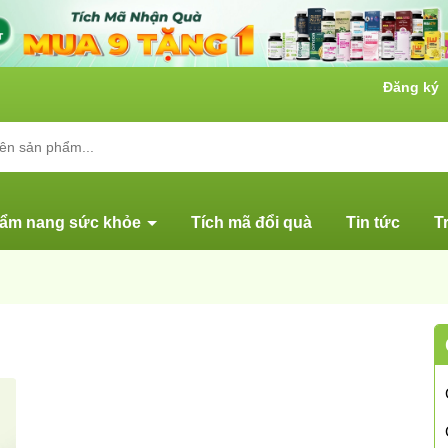
Đăng ký
ẩm nang sức khỏe
Tích mã đổi quà
Tin tức
T