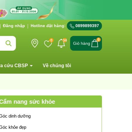
Đăng nhập
Hotline đặt hàng:
0899899397
0
0
34
Giỏ hàng
ra cứu CBSP
Về chúng tôi
Cẩm nang sức khỏe
Góc dinh dưỡng
Góc khỏe đẹp