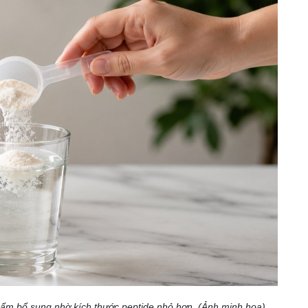
ẩm bổ sung nhờ kích thước peptide nhỏ hơn. (Ảnh minh họa)