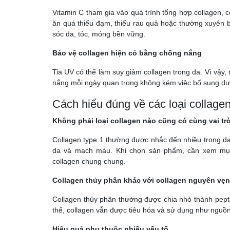
Vitamin C tham gia vào quá trình tổng hợp collagen, c
ăn quá thiếu đạm, thiếu rau quả hoặc thường xuyên b
sóc da, tóc, móng bền vững.
Bảo vệ collagen hiện có bằng chống nắng
Tia UV có thể làm suy giảm collagen trong da. Vì vậy,
nắng mỗi ngày quan trọng không kém việc bổ sung dưỡ
Cách hiểu đúng về các loại collage
Không phải loại collagen nào cũng có cùng vai tr
Collagen type 1 thường được nhắc đến nhiều trong da,
da và mạch máu. Khi chọn sản phẩm, cần xem mục 
collagen chung chung.
Collagen thủy phân khác với collagen nguyên vẹn
Collagen thủy phân thường được chia nhỏ thành pept
thể, collagen vẫn được tiêu hóa và sử dụng như nguồn
Hiệu quả phụ thuộc nhiều yếu tố