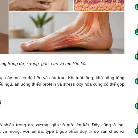
1
1
1
rọng trong da, xương, gân, sụn và mô liên kết.
p các mô có độ bền và cấu trúc. Khi tuổi tăng, khả năng tổng
1
iếu ngủ, ăn uống thiếu protein và stress oxy hóa cũng có thể góp
ể
1
có nhiều trong da, xương, gân và mô liên kết. Đây cũng là loại
1
 và móng. Với làn da, type 1 góp phần duy trì độ săn chắc và