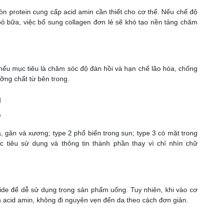
òn protein cung cấp acid amin cần thiết cho cơ thể. Nếu chế độ
ỏ bữa, việc bổ sung collagen đơn lẻ sẽ khó tạo nền tảng chăm
 nếu mục tiêu là chăm sóc độ đàn hồi và hạn chế lão hóa, chống
ng chất từ bên trong.
n
ò
 gân và xương; type 2 phổ biến trong sụn; type 3 có mặt trong
tiêu sử dụng và thông tin thành phần thay vì chỉ nhìn chữ
ide để dễ sử dụng trong sản phẩm uống. Tuy nhiên, khi vào cơ
 acid amin, không đi nguyên vẹn đến da theo cách đơn giản.