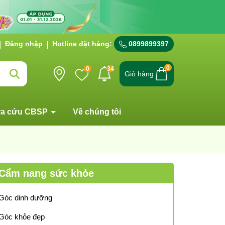
Đăng nhập
Hotline đặt hàng:
0899899397
0
0
34
Giỏ hàng
ra cứu CBSP
Về chúng tôi
Cẩm nang sức khỏe
Góc dinh dưỡng
Góc khỏe đẹp