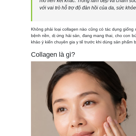
mô liên kết khác. Trong làm đẹp và chăm só
với vai trò hỗ trợ độ đàn hồi của da, sức khỏ
Không phải loại collagen nào cũng có tác dụng giống 
bệnh nền, dị ứng hải sản, đang mang thai, cho con b
khảo ý kiến chuyên gia y tế trước khi dùng sản phẩm 
Collagen là gì?