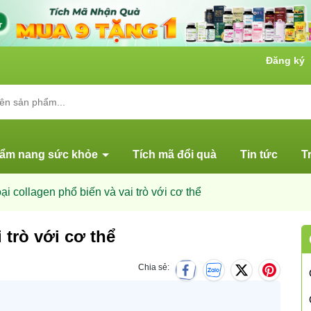
Đăng ký
ẩm nang sức khỏe
Tích mã đổi quà
Tin tức
T
oại collagen phổ biến và vai trò với cơ thể
 trò với cơ thể
Chia sẻ: