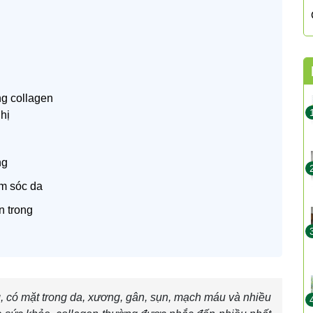
ng collagen
hị
ng
ăm sóc da
n trong
g, có mặt trong da, xương, gân, sụn, mạch máu và nhiều