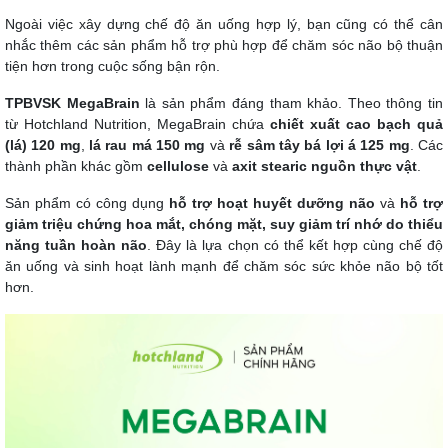
Ngoài việc xây dựng chế độ ăn uống hợp lý, bạn cũng có thể cân
nhắc thêm các sản phẩm hỗ trợ phù hợp để chăm sóc não bộ thuận
tiện hơn trong cuộc sống bận rộn.
TPBVSK MegaBrain
là sản phẩm đáng tham khảo. Theo thông tin
từ Hotchland Nutrition, MegaBrain chứa
chiết xuất cao bạch quả
(lá) 120 mg
,
lá rau má 150 mg
và
rễ sâm tây bá lợi á 125 mg
. Các
thành phần khác gồm
cellulose
và
axit stearic nguồn thực vật
.
Sản phẩm có công dụng
hỗ trợ hoạt huyết dưỡng não
và
hỗ trợ
giảm triệu chứng hoa mắt, chóng mặt, suy giảm trí nhớ do thiểu
năng tuần hoàn não
. Đây là lựa chọn có thể kết hợp cùng chế độ
ăn uống và sinh hoạt lành mạnh để chăm sóc sức khỏe não bộ tốt
hơn.