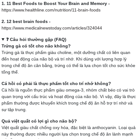
1. 11 Best Foods to Boost Your Brain and Memory -
https://www.healthline.com/nutrition/11-brain-foods
2. 12 best brain foods -
https://www.medicalnewstoday.com/articles/324044
❓ Câu hỏi thường gặp (FAQ)
Trứng gà có tốt cho não không?
Trứng gà là thực phẩm giàu choline, một dưỡng chất có liên quan
đến hoạt động của não bộ và trí nhớ. Khi dùng với lượng hợp lý
trong chế độ ăn cân bằng, trứng có thể là lựa chọn tốt cho sức khỏe
tổng thể.
Cá hồi có phải là thực phẩm tốt cho trí nhớ không?
Cá hồi là nguồn thực phẩm giàu omega-3, nhóm chất béo có vai trò
quan trọng với cấu trúc và hoạt động của não bộ. Vì vậy, đây là thực
phẩm thường được khuyến khích trong chế độ ăn hỗ trợ trí nhớ và
sự tập trung.
Quả việt quất có lợi gì cho não bộ?
Việt quất giàu chất chống oxy hóa, đặc biệt là anthocyanin. Loại quả
này thường được nhiều người lựa chọn trong chế độ ăn lành mạnh