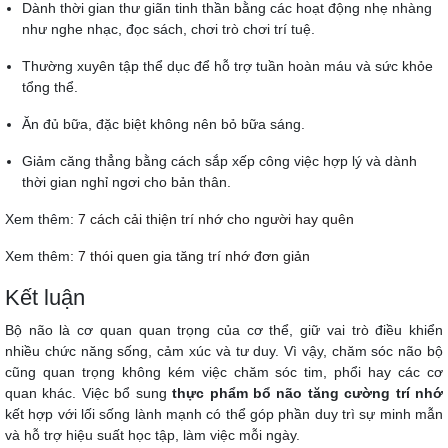
Dành thời gian thư giãn tinh thần bằng các hoạt động nhẹ nhàng
như nghe nhạc, đọc sách, chơi trò chơi trí tuệ.
Thường xuyên tập thể dục để hỗ trợ tuần hoàn máu và sức khỏe
tổng thể.
Ăn đủ bữa, đặc biệt không nên bỏ bữa sáng.
Giảm căng thẳng bằng cách sắp xếp công việc hợp lý và dành
thời gian nghỉ ngơi cho bản thân.
Xem thêm:
7 cách cải thiện trí nhớ cho người hay quên
Xem thêm:
7 thói quen gia tăng trí nhớ đơn giản
Kết luận
Bộ não là cơ quan quan trọng của cơ thể, giữ vai trò điều khiển
nhiều chức năng sống, cảm xúc và tư duy. Vì vậy, chăm sóc não bộ
cũng quan trọng không kém việc chăm sóc tim, phổi hay các cơ
quan khác. Việc bổ sung
thực phẩm bổ não tăng cường trí nhớ
kết hợp với lối sống lành mạnh có thể góp phần duy trì sự minh mẫn
và hỗ trợ hiệu suất học tập, làm việc mỗi ngày.