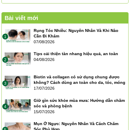
Bài viết mới
Rụng Tóc Nhiều: Nguyên Nhân Và Khi Nào
Cần Đi Khám
1
07/08/2026
Tips cải thiện tàn nhang hiệu quả, an toàn
04/08/2026
2
Biotin và collagen có sử dụng chung được
không? Cách dùng an toàn cho da, tóc, móng
3
17/07/2026
Giữ gìn sức khỏe mùa mưa: Hướng dẫn chăm
sóc và phòng bệnh
4
15/07/2026
Mụn Ở Ngực: Nguyên Nhân Và Cách Chăm
Sóc Phù Hợp
5