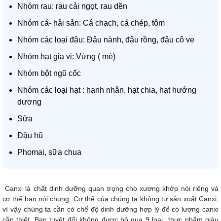
Nhóm rau: rau cải ngọt, rau dền
Nhóm cá- hải sản: Cá chạch, cá chép, tôm
Nhóm các loại đậu: Đậu nành, đậu rồng, đậu cô ve
Nhóm hạt gia vị: Vừng ( mè)
Nhóm bột ngũ cốc
Nhóm các loại hạt : hạnh nhân, hạt chia, hạt hướng
dương
Sữa
Đậu hũ
Phomai, sữa chua
Canxi là chất dinh dưỡng quan trọng cho xương khớp nói riêng và
cơ thể bạn nói chung. Cơ thể của chúng ta không tự sản xuất Canxi,
vì vậy chúng ta cần có chế độ dinh dưỡng hợp lý để có lượng canxi
cần thiết. Bạn tuyệt đối không được bỏ qua 9 loại thực phẩm giàu