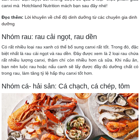
canxi mà Hotchland Nutrition mách bạn sau đây nhé!
Đọc thêm:
Lời khuyên về chế độ dinh dưỡng từ các chuyên gia dinh
dưỡng
Nhóm rau: rau cải ngọt, rau dền
Có rất nhiều loại rau xanh có thể bổ sung canxi rất tốt. Trong đó, đặc
biệt nhất là rau cải ngọt và rau dền. Đây được xem là 2 loại rau chứa
rất nhiều lượng canxi, thậm chí còn nhiều hơn cả sữa. Khi nấu ăn,
bạn nên luộc rau hoặc nấu canh sẽ lấy được đầy đủ dưỡng chất có
trong rau, làm tăng tỷ lệ hấp thụ canxi tốt hơn.
Nhóm cá- hải sản: Cá chạch, cá chép, tôm