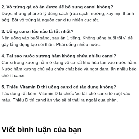
2. Vỏ trứng gà có ăn được để bổ sung canxi không?
Được nhưng phải xử lý đúng cách (rửa sạch, nướng, xay mịn thành
bột). Bột vỏ trứng là nguồn canxi tự nhiên cực tốt.
3. Uống canxi lúc nào là tốt nhất?
Nên uống vào buổi sáng, sau ăn 1 tiếng. Không uống buổi tối vì dễ
gây lắng đọng tạo sỏi thận. Phải uống nhiều nước.
4. Tại sao nước xương hầm không chứa nhiều canxi?
Canxi trong xương nằm ở dạng vô cơ rất khó hòa tan vào nước hầm.
Nước hầm xương chủ yếu chứa chất béo và ngọt đạm, ăn nhiều béo
chứ ít canxi.
5. Thiếu Vitamin D thì uống canxi có tác dụng không?
Tác dụng rất kém. Vitamin D là chiếc 'xe tải' chở canxi từ ruột vào
máu. Thiếu D thì canxi ăn vào sẽ bị thải ra ngoài qua phân.
Viết bình luận của bạn