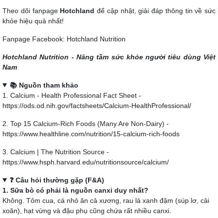
Theo dõi fanpage
Hotchland
để cập nhật, giải đáp thông tin về sức
khỏe hiệu quả nhất!
Fanpage Facebook:
Hotchland Nutrition
Hotchland Nutrition - Nâng tầm sức khỏe người tiêu dùng Việt
Nam
📚 Nguồn tham khảo
1. Calcium - Health Professional Fact Sheet -
https://ods.od.nih.gov/factsheets/Calcium-HealthProfessional/
2. Top 15 Calcium-Rich Foods (Many Are Non-Dairy) -
https://www.healthline.com/nutrition/15-calcium-rich-foods
3. Calcium | The Nutrition Source -
https://www.hsph.harvard.edu/nutritionsource/calcium/
❓ Câu hỏi thường gặp (F&A)
1. Sữa bò có phải là nguồn canxi duy nhất?
Không. Tôm cua, cá nhỏ ăn cả xương, rau lá xanh đậm (súp lơ, cải
xoăn), hạt vừng và đậu phụ cũng chứa rất nhiều canxi.