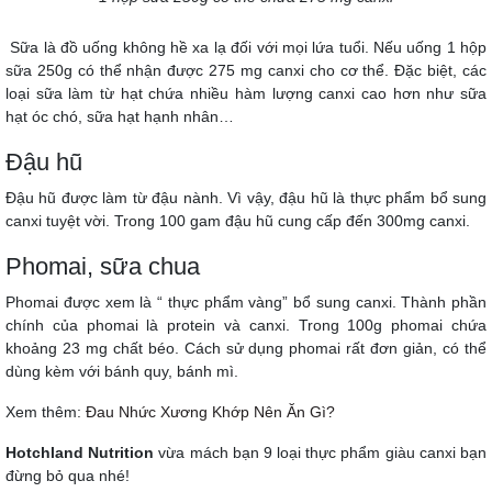
Sữa là đồ uống không hề xa lạ đối với mọi lứa tuổi. Nếu uống 1 hộp
sữa 250g có thể nhận được 275 mg canxi cho cơ thể. Đặc biệt, các
loại sữa làm từ hạt chứa nhiều hàm lượng canxi cao hơn như sữa
hạt óc chó, sữa hạt hạnh nhân…
Đậu hũ
Đậu hũ được làm từ đậu nành. Vì vậy, đậu hũ là thực phẩm bổ sung
canxi tuyệt vời. Trong 100 gam đậu hũ cung cấp đến 300mg canxi.
Phomai, sữa chua
Phomai được xem là “ thực phẩm vàng” bổ sung canxi. Thành phần
chính của phomai là protein và canxi. Trong 100g phomai chứa
khoảng 23 mg chất béo. Cách sử dụng phomai rất đơn giản, có thể
dùng kèm với bánh quy, bánh mì.
Xem thêm:
Đau Nhức Xương Khớp Nên Ăn Gì?
Hotchland Nutrition
vừa mách bạn 9 loại thực phẩm giàu canxi bạn
đừng bỏ qua nhé!