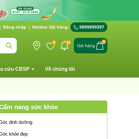
Đăng nhập
Hotline đặt hàng:
0899899397
0
0
34
Giỏ hàng
ra cứu CBSP
Về chúng tôi
Cẩm nang sức khỏe
Góc dinh dưỡng
Góc khỏe đẹp