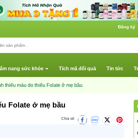
Đăng ký
ẩm nang sức khỏe
Tích mã đổi quà
Tin tức
T
h thiếu máu do thiếu Folate ở mẹ bầu
ếu Folate ở mẹ bầu
Chia sẻ: