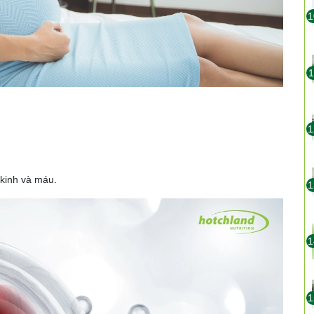
1
1
1
 kinh và máu.
1
1
1