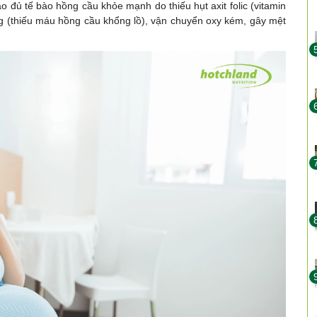
ạo đủ tế bào hồng cầu khỏe mạnh do thiếu hụt axit folic (vitamin
ng (thiếu máu hồng cầu khổng lồ), vận chuyển oxy kém, gây mệt