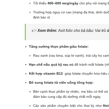
Tối thiểu
400–600 mcg/ngày
cho phụ nữ mang th
Trường hợp nguy cơ cao (mang đa thai, dinh dưỡn
định bác sĩ.
👉
Xem thêm:
Axit folic cho bà bầu: Vai trò
Tăng cường thực phẩm giàu folate:
Rau xanh (rau bina, súp lơ xanh), trái cây họ ca
Hạn chế nấu quá kỹ rau củ
để tránh mất folate (n
Kết hợp vitamin B12
: giúp folate chuyển hóa hiệu
Bổ sung folate từ viên uống tổng hợp:
Bên cạnh thực phẩm tự nhiên, mẹ bầu có thể sử d
đảm bảo cung cấp đủ dưỡng chất mỗi ngày.
Các sản phẩm chuyên biệt cho thai kỳ như
Hot