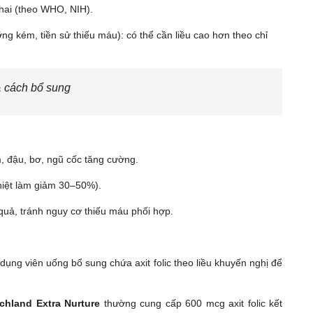
ai (theo WHO, NIH).
g kém, tiền sử thiếu máu): có thể cần liều cao hơn theo chỉ
 & cách bổ sung
m, đậu, bơ, ngũ cốc tăng cường.
hiệt làm giảm 30–50%).
 quả, tránh nguy cơ thiếu máu phối hợp.
ụng viên uống bổ sung chứa axit folic theo liều khuyến nghị để
chland Extra Nurture
thường cung cấp 600 mcg axit folic kết