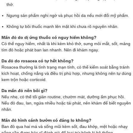
thở.
Ngưng sản phẩm nghi ngờ và phục hồi da nếu mới đổi mỹ phẩm.
Không tự bôi thuốc mạnh lên mặt khi chưa rõ nguyên nhân.
Mẩn đỏ do dị ứng thuốc có nguy hiểm không?
Có thể nguy hiểm, nhất là khi kèm khó thở, sưng môi mắt, sốt, mảng
tím đỏ hoặc phát ban lan nhanh. Nên đi khám ngay.
Da đỏ do rosacea có tự hết không?
Rosacea thường là tình trạng mạn tính, có thể kiểm soát bằng tránh
kích hoạt, chống nắng và điều trị phù hợp, nhưng không nên tự dùng
kem trộn hoặc corticoid.
Da mẩn đỏ nên bôi gì?
Nếu nhẹ, có thể tối giản routine, chườm mát, dưỡng ẩm phục hồi.
Nếu đỏ đau, lan, ngứa nhiều hoặc tái phát, nên khám để biết nguyên
nhân.
Mẩn đỏ hình cánh bướm có đáng lo không?
Ban đỏ qua hai má và sống mũi kèm sốt, đau khớp, mệt hoặc nhạy
nắng cần được bác sĩ đánh giá để loại trừ bệnh lý hệ thống.