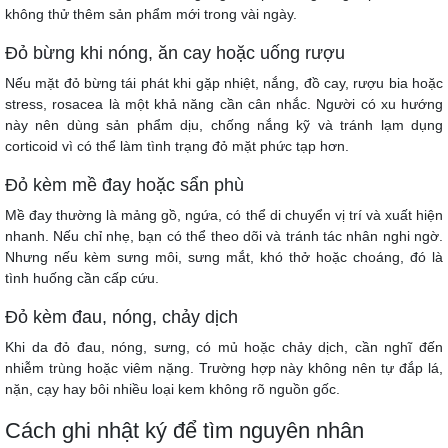
không thử thêm sản phẩm mới trong vài ngày.
Đỏ bừng khi nóng, ăn cay hoặc uống rượu
Nếu mặt đỏ bừng tái phát khi gặp nhiệt, nắng, đồ cay, rượu bia hoặc
stress, rosacea là một khả năng cần cân nhắc. Người có xu hướng
này nên dùng sản phẩm dịu, chống nắng kỹ và tránh lạm dụng
corticoid vì có thể làm tình trạng đỏ mặt phức tạp hơn.
Đỏ kèm mề đay hoặc sẩn phù
Mề đay thường là mảng gồ, ngứa, có thể di chuyển vị trí và xuất hiện
nhanh. Nếu chỉ nhẹ, bạn có thể theo dõi và tránh tác nhân nghi ngờ.
Nhưng nếu kèm sưng môi, sưng mắt, khó thở hoặc choáng, đó là
tình huống cần cấp cứu.
Đỏ kèm đau, nóng, chảy dịch
Khi da đỏ đau, nóng, sưng, có mủ hoặc chảy dịch, cần nghĩ đến
nhiễm trùng hoặc viêm nặng. Trường hợp này không nên tự đắp lá,
nặn, cạy hay bôi nhiều loại kem không rõ nguồn gốc.
Cách ghi nhật ký để tìm nguyên nhân