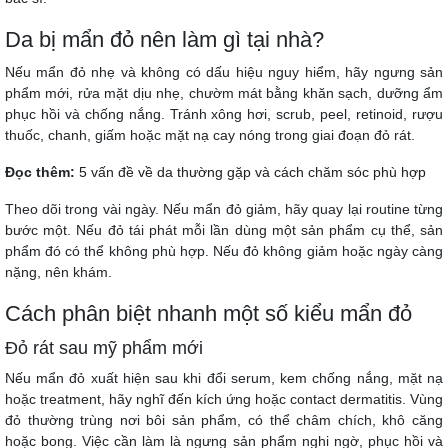
Da bị mẩn đỏ nên làm gì tại nhà?
Nếu mẩn đỏ nhẹ và không có dấu hiệu nguy hiểm, hãy ngưng sản
phẩm mới, rửa mặt dịu nhẹ, chườm mát bằng khăn sạch, dưỡng ẩm
phục hồi và chống nắng. Tránh xông hơi, scrub, peel, retinoid, rượu
thuốc, chanh, giấm hoặc mặt nạ cay nóng trong giai đoạn đỏ rát.
Đọc thêm:
5 vấn đề về da thường gặp và cách chăm sóc phù hợp
Theo dõi trong vài ngày. Nếu mẩn đỏ giảm, hãy quay lại routine từng
bước một. Nếu đỏ tái phát mỗi lần dùng một sản phẩm cụ thể, sản
phẩm đó có thể không phù hợp. Nếu đỏ không giảm hoặc ngày càng
nặng, nên khám.
Cách phân biệt nhanh một số kiểu mẩn đỏ
Đỏ rát sau mỹ phẩm mới
Nếu mẩn đỏ xuất hiện sau khi đổi serum, kem chống nắng, mặt nạ
hoặc treatment, hãy nghĩ đến kích ứng hoặc contact dermatitis. Vùng
đỏ thường trùng nơi bôi sản phẩm, có thể châm chích, khô căng
hoặc bong. Việc cần làm là ngưng sản phẩm nghi ngờ, phục hồi và