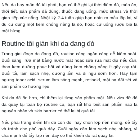
Nếu da hay mẩn đỏ tái phát, bạn có thể ghi lại thời điểm đỏ, món ăn,
thời tiết, sản phẩm đã dùng, thuốc đang uống, mức stress và thời
gian tiếp xúc nắng. Nhật ký 2-4 tuần giúp bạn nhìn ra mẫu lặp lại, ví
dụ cứ dùng một kem chống nắng là đỏ, hoặc cứ uống rượu bia là
mặt bừng.
Routine tối giản khi da đang đỏ
Trong giai đoạn da đang đỏ, routine càng ngắn càng dễ kiểm soát.
Buổi sáng, rửa mặt bằng nước mát hoặc sữa rửa mặt dịu nếu cần,
thoa kem dưỡng phục hồi và dùng kem chống nắng ít gây cay rát.
Buổi tối, làm sạch nhẹ, dưỡng ẩm và đi ngủ sớm hơn. Hãy tạm
ngưng toner acid, serum làm sáng mạnh, retinoid, mặt nạ đất sét và
sản phẩm có hương liệu.
Khi da đã ổn hơn, chỉ thêm lại từng sản phẩm một. Nếu vừa đỡ đỏ
đã quay lại toàn bộ routine cũ, bạn rất khó biết sản phẩm nào là
nguyên nhân và skin barrier có thể lại bị quá tải.
Nếu phải trang điểm khi da còn đỏ, hãy chọn lớp nền mỏng, dễ tẩy
và tránh che phủ quá dày. Cuối ngày cần làm sạch nhẹ nhàng, vì
chà mạnh để tẩy lớp nền dày có thể khiến đỏ rát quay lại.