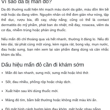
Vì sao da bị mẩn đỏ?
Da đỏ thường xuất hiện khi mạch máu dưới da giãn, máu dồn lên bề
mặt hoặc da đang viêm. Nguyên nhân có thể đơn giản như nóng, tập
thể dục, rượu bia, đồ cay,
cháy nắng
; cũng có thể là contact
dermatitis do mỹ phẩm, phát ban do nhiệt, mề đay, rosacea, viêm da
cơ địa, nhiễm trùng hoặc phản ứng thuốc.
Nếu mẩn đỏ chỉ thoáng qua và hết nhanh, thường ít đáng lo. Nếu đỏ
kéo dài, tái phát cùng một vùng, kèm ngứa rát, bong vảy, mụn nước,
đau hoặc sưng, bạn nên xem lại sản phẩm đang dùng và cân nhắc
khám da liễu.
Dấu hiệu mẩn đỏ cần đi khám sớm
Mẩn đỏ lan nhanh, sưng môi, sưng mắt hoặc khó thở.
Sốt, đau nhiều, phồng rộp hoặc chảy dịch.
Xuất hiện sau khi dùng thuốc mới.
Mảng đỏ tím, bầm bất thường hoặc không mất màu khi ấn.
Đỏ mặt hình cánh bướm kèm đau khớp, mệt hoặc nhạy nắng.