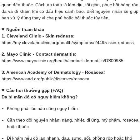
quan đến thuốc. Cách an toàn là làm dịu, tối giản, phục hồi hàng rào
da và đi khám khi có dấu hiệu cảnh báo. Biết nguyên nhân sẽ giúp
bạn xử lý đúng thay vì che phủ hoặc bôi thuốc tùy tiện.
Nguồn tham khảo
1. Cleveland Clinic - Skin redness:
https://my.clevelandclinic.org/health/symptoms/24495-skin-redness
2. Mayo Clinic - Contact dermatitis:
https://www.mayoclinic.org/health/contact-dermatitis/DS00985
3. American Academy of Dermatology - Rosacea:
https://www.aad.org/public/diseases/rosacea
Câu hỏi thường gặp (FAQ)
Da bị mẩn đỏ có nguy hiểm không?
Không phải lúc nào cũng nguy hiểm.
Cần theo dõi nguyên nhân: nắng, nhiệt, dị ứng, mỹ phẩm, rosacea
hoặc thuốc.
Đi khám nếu đỏ lan nhanh, đau, sưng, sốt, phồng rộp hoặc khó