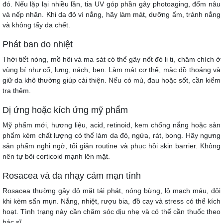
đó. Nếu lặp lại nhiều lần, tia UV góp phần gây photoaging, đốm nâu
và nếp nhăn. Khi da đỏ vì nắng, hãy làm mát, dưỡng ẩm, tránh nắng
và không tẩy da chết.
Phát ban do nhiệt
Thời tiết nóng, mồ hôi và ma sát có thể gây nốt đỏ li ti, châm chích ở
vùng bí như cổ, lưng, nách, bẹn. Làm mát cơ thể, mặc đồ thoáng và
giữ da khô thường giúp cải thiện. Nếu có mủ, đau hoặc sốt, cần kiểm
tra thêm.
Dị ứng hoặc kích ứng mỹ phẩm
Mỹ phẩm mới, hương liệu, acid, retinoid, kem chống nắng hoặc sản
phẩm kém chất lượng có thể làm da đỏ, ngứa, rát, bong. Hãy ngưng
sản phẩm nghi ngờ, tối giản routine và phục hồi skin barrier. Không
nên tự bôi corticoid mạnh lên mặt.
Rosacea và da nhạy cảm mạn tính
Rosacea thường gây đỏ mặt tái phát, nóng bừng, lộ mạch máu, đôi
khi kèm sẩn mụn. Nắng, nhiệt, rượu bia, đồ cay và stress có thể kích
hoạt. Tình trạng này cần chăm sóc dịu nhẹ và có thể cần thuốc theo
bác sĩ.