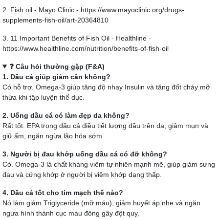
2. Fish oil - Mayo Clinic -
https://www.mayoclinic.org/drugs-
supplements-fish-oil/art-20364810
3. 11 Important Benefits of Fish Oil - Healthline -
https://www.healthline.com/nutrition/benefits-of-fish-oil
❓ Câu hỏi thường gặp (F&A)
1. Dầu cá giúp giảm cân không?
Có hỗ trợ. Omega-3 giúp tăng độ nhạy Insulin và tăng đốt cháy mỡ
thừa khi tập luyện thể dục.
2. Uống dầu cá có làm đẹp da không?
Rất tốt. EPA trong dầu cá điều tiết lượng dầu trên da, giảm mụn và
giữ ẩm, ngăn ngừa lão hóa sớm.
3. Người bị đau khớp uống dầu cá có đỡ không?
Có. Omega-3 là chất kháng viêm tự nhiên mạnh mẽ, giúp giảm sưng
đau và cứng khớp ở người bị viêm khớp dạng thấp.
4. Dầu cá tốt cho tim mạch thế nào?
Nó làm giảm Triglyceride (mỡ máu), giảm huyết áp nhẹ và ngăn
ngừa hình thành cục máu đông gây đột quỵ.