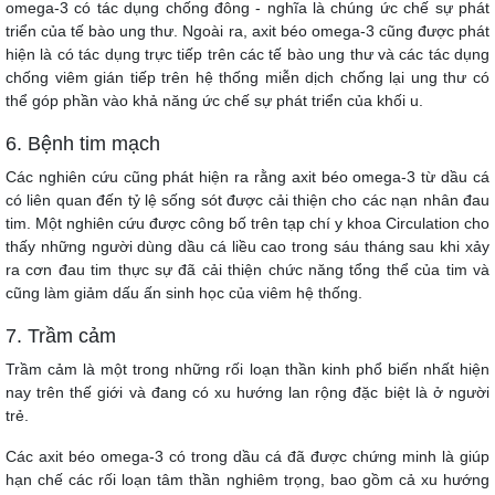
omega-3 có tác dụng chống đông - nghĩa là chúng ức chế sự phát
triển của tế bào ung thư. Ngoài ra, axit béo omega-3 cũng được phát
hiện là có tác dụng trực tiếp trên các tế bào ung thư và các tác dụng
chống viêm gián tiếp trên hệ thống miễn dịch chống lại ung thư có
thể góp phần vào khả năng ức chế sự phát triển của khối u.
6. Bệnh tim mạch
Các nghiên cứu cũng phát hiện ra rằng axit béo omega-3 từ dầu cá
có liên quan đến tỷ lệ sống sót được cải thiện cho các nạn nhân đau
tim. Một nghiên cứu được công bố trên tạp chí y khoa Circulation cho
thấy những người dùng dầu cá liều cao trong sáu tháng sau khi xảy
ra cơn đau tim thực sự đã cải thiện chức năng tổng thể của tim và
cũng làm giảm dấu ấn sinh học của viêm hệ thống.
7. Trầm cảm
Trầm cảm là một trong những rối loạn thần kinh phổ biến nhất hiện
nay trên thế giới và đang có xu hướng lan rộng đặc biệt là ở người
trẻ.
Các axit béo omega-3 có trong dầu cá đã được chứng minh là giúp
hạn chế các rối loạn tâm thần nghiêm trọng, bao gồm cả xu hướng