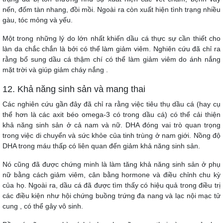
nến, đốm tàn nhang, đồi mồi. Ngoài ra còn xuất hiện tình trạng nhiều
gàu, tóc mỏng và yếu.
Một trong những lý do lớn nhất khiến dầu cá thực sự cần thiết cho
làn da chắc chắn là bởi có thể làm giảm viêm. Nghiên cứu đã chỉ ra
rằng bổ sung dầu cá thậm chí có thể làm giảm viêm do ánh nắng
mặt trời và giúp giảm cháy nắng .
12. Khả năng sinh sản và mang thai
Các nghiên cứu gần đây đã chỉ ra rằng việc tiêu thụ dầu cá (hay cụ
thể hơn là các axit béo omega-3 có trong dầu cá) có thể cải thiện
khả năng sinh sản ở cả nam và nữ. DHA đóng vai trò quan trọng
trong việc di chuyển và sức khỏe của tinh trùng ở nam giới. Nồng độ
DHA trong máu thấp có liên quan đến giảm khả năng sinh sản.
Nó cũng đã được chứng minh là làm tăng khả năng sinh sản ở phụ
nữ bằng cách giảm viêm, cân bằng hormone và điều chỉnh chu kỳ
của họ. Ngoài ra, dầu cá đã được tìm thấy có hiệu quả trong điều trị
các điều kiện như hội chứng buồng trứng đa nang và lạc nội mạc tử
cung , có thể gây vô sinh.