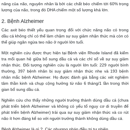
năng của não, nguyên nhân là bởi các chất béo chiếm tới 60% trọng
lượng của não, trong đó DHA chiếm một số lượng khá lớn.
2. Bệnh Alzheimer
Các axit béo thiết yếu quan trọng đối với chức năng não có trong
dầu cá không chỉ có thể làm chậm sự suy giảm nhận thức mà còn có
thể giúp ngăn ngừa teo não ở người lớn tuổi.
Một nghiên cứu được thực hiện tại Bệnh viện Rhode Island đã kiểm
tra mối quan hệ giữa bổ sung dầu cá và các chỉ số về sự suy giảm
nhận thức. Đối tượng nghiên cứu là người lớn tuổi: 229 người bình
thường, 397 bệnh nhân bị suy giảm nhận thức nhẹ và 193 bệnh
nhân mắc bệnh Alzheimer. Họ được đánh giá bằng các xét nghiệm
tâm thần kinh và chụp cộng hưởng từ não 6 tháng/1 lần trong thời
gian bổ sung dầu cá.
Nghiên cứu cho thấy những người trưởng thành dùng dầu cá (chưa
phát triển bệnh Alzheimer và không có yếu tố nguy cơ di truyền để
phát triển bệnh Alzheimer) trải qua sự suy giảm nhận thức và co rút
não ít hơn đáng kể so với người trưởng thành không dùng dầu cá.
Bệnh Alzheimer là gì ? Các phương pháp điều trị tự nhiên