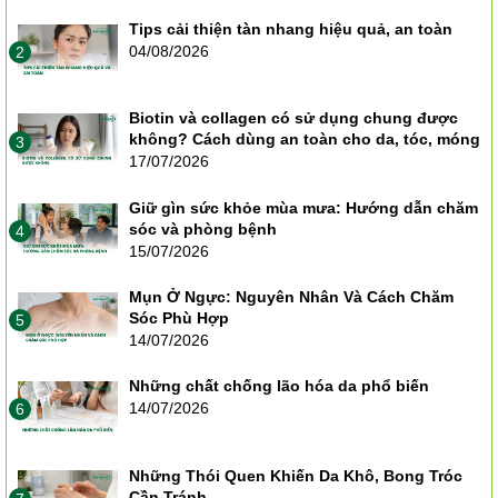
Tips cải thiện tàn nhang hiệu quả, an toàn
04/08/2026
2
Biotin và collagen có sử dụng chung được
không? Cách dùng an toàn cho da, tóc, móng
3
17/07/2026
Giữ gìn sức khỏe mùa mưa: Hướng dẫn chăm
sóc và phòng bệnh
4
15/07/2026
Mụn Ở Ngực: Nguyên Nhân Và Cách Chăm
Sóc Phù Hợp
5
14/07/2026
Những chất chống lão hóa da phổ biến
14/07/2026
6
Những Thói Quen Khiến Da Khô, Bong Tróc
Cần Tránh