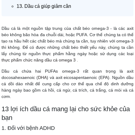
13. Dầu cá giúp giảm cân
Dầu cá là một nguồn tập trung của chất béo omega-3 - là các axit
béo không bão hòa đa chuỗi dài, hoặc PUFA. Cơ thể chúng ta có thể
tạo ra hầu hết các chất béo mà chúng ta cần, tuy nhiên với omega-3
thì không. Để có được những chất béo thiết yếu này, chúng ta cần
lấy chúng từ nguồn thực phẩm hằng ngày hoặc sử dụng các loại
thực phẩm chức năng dầu cá omega 3
.
Dầu cá chứa hai PUFAs omega-3 rất quan trọng là axit
docosahexaenoic (
DHA
) và axit eicosapentaenoic (EPA). Nguồn dầu
cá dồi dào nhất để cung cấp cho cơ thể qua chế độ dinh dưỡng
hàng ngày bao gồm cá hồi, cá ngừ, cá trích, cá trắng, cá mòi và cá
cơm.
13 lợi ích dầu cá mang lại cho sức khỏe của
bạn
1. Đối với bệnh ADHD