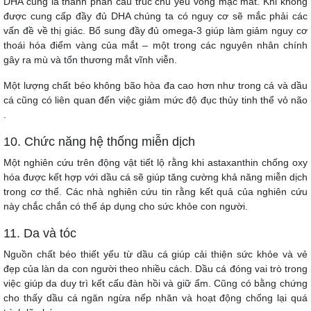
DHA cũng là thành phần cấu trúc chủ yếu võng mạc mắt. Khi không
được cung cấp đầy đủ DHA chúng ta có nguy cơ sẽ mắc phải các
vấn đề về thị giác. Bổ sung đầy đủ omega-3 giúp làm giảm nguy cơ
thoái hóa điểm vàng của mắt – một trong các nguyên nhân chính
gây ra mù và tổn thương mắt vĩnh viễn.
Một lượng chất béo không bão hòa đa cao hơn như trong cá và dầu
cá cũng có liên quan đến việc giảm mức độ đục thủy tinh thể vỏ não
.
10. Chức năng hệ thống miễn dịch
Một nghiên cứu trên động vật tiết lộ rằng khi astaxanthin chống oxy
hóa được kết hợp với dầu cá sẽ giúp tăng cường khả năng miễn dịch
trong cơ thể. Các nhà nghiên cứu tin rằng kết quả của nghiên cứu
này chắc chắn có thể áp dụng cho sức khỏe con người.
11. Da và tóc
Nguồn chất béo thiết yếu từ dầu cá giúp cải thiện sức khỏe và vẻ
đẹp của làn da con người theo nhiều cách. Dầu cá đóng vai trò trong
việc giúp da duy trì kết cấu đàn hồi và giữ ẩm. Cũng có bằng chứng
cho thấy dầu cá ngăn ngừa nếp nhăn và hoạt động chống lại quá