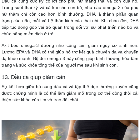
Dầu cá cũng cực kỳ có lợi cho phụ nữ mang thai và con của họ.
Trong suốt thai kỳ và cả khi cho con bú, nhu cầu omega-3 của phụ
nữ thậm chí còn cao hơn bình thường. DHA là thành phần quan
trọng của não, mắt và hệ thần kinh của thai nhi. Khi chào đời, DHA
tiếp tục đóng góp vai trò quan trọng đối với sự phát triển não bộ và
chức năng miễn dịch ở trẻ.
Axit béo omega-3 dường như cũng làm giảm nguy cơ sinh non.
Lượng EPA và DHA có thể giúp hỗ trợ kết quả chuyển dạ và chuyển
dạ khỏe mạnh. Bộ đôi omega-3 này cũng giúp bình thường hóa tâm
trạng và sức khỏe tổng thể của người mẹ sau khi sinh con.
13. Dầu cá giúp giảm cân
Sự kết hợp giữa bổ sung dầu cá và tập thể dục thường xuyên cũng
được chứng minh là có thể làm giảm mỡ trong cơ thể đồng thời cải
thiện sức khỏe của tim và trao đổi chất.