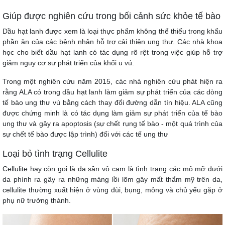
Giúp được nghiên cứu trong bối cảnh sức khỏe tế bào
Dầu hạt lanh được xem là loại thực phẩm không thể thiếu trong khẩu
phần ăn của các bệnh nhân hỗ trợ cải thiện ung thư. Các nhà khoa
học cho biết dầu hạt lanh có tác dụng rõ rệt trong việc giúp hỗ trợ
giảm nguy cơ sự phát triển của khối u vú.
Trong một nghiên cứu năm 2015, các nhà nghiên cứu phát hiện ra
rằng ALA có trong dầu hạt lanh làm giảm sự phát triển của các dòng
tế bào ung thư vú bằng cách thay đổi đường dẫn tín hiệu. ALA cũng
được chứng minh là có tác dụng làm giảm sự phát triển của tế bào
ung thư và gây ra apoptosis (sự chết rụng tế bào - một quá trình của
sự chết tế bào được lập trình) đối với các tế ung thư
Loại bỏ tình trạng Cellulite
Cellulite hay còn gọi là da sần vỏ cam là tình trạng các mô mỡ dưới
da phình ra gây ra những mảng lồi lõm gây mất thẩm mỹ trên da,
cellulite thường xuất hiện ở vùng đùi, bụng, mông và chủ yếu gặp ở
phụ nữ trưởng thành.