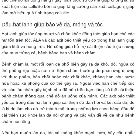
xuất hiện của cellulite bởi nó giúp tăng cường sản xuất collagen, giúp
làm mờ hiệu quả tình trạng cellulite.
Dầu hạt lanh giúp bảo vệ da, móng và tóc
Hạt lanh giúp tóc óng mượt và chắc khỏe đồng thời giúp hạn chế các
hư tổn trên tóc. ALA và các axit béo thiết yếu có trong hạt lanh giúp
giảm khô và bong tróc. Nó cũng giúp hỗ trợ cải thiện các triệu chứng
của mụn trứng cá, bệnh hồng ban và bệnh chàm.
Bệnh chàm là một rối loạn da phổ biến gây ra da khô, đỏ, ngứa có
thể phồng rộp hoặc nứt nẻ. Bệnh chàm thường do phản ứng dị ứng
với thực phẩm, hóa chất hoặc các chất khác, chẳng hạn như nước
hoa hoặc xà phòng của cơ thể gây ra. Ngoài việc hạn chế tiếp xúc
với các tác nhân gây bệnh như đã nêu trên bạn cũng có thể cải thiện
bệnh chàm thông qua chế độ ăn uống của mình. Các axit béo thiết
yếu có trong dầu hạt lanh giúp cải thiện độ đàn hồi và kết cấu da, đó
là lý do làm cho nó trở thành một trong những lựa chọn hàng đầu để
cải thiện sức khỏe làn da nói chung và các vấn đề về da như bệnh
chàm nói riêng.
Nếu bạn muốn làn da, tóc và móng khỏe mạnh hơn, hãy cân nhắc