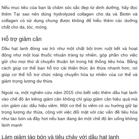
Nếu mục tiêu của bạn là chăm sóc sắc đẹp từ dinh dưỡng, hãy đọc
thêm
Tại sao nên dùng hydrolyzed collagen cho da
và
Biotin và
collagen có sử dụng chung được không
để hiểu thêm các dưỡng
chất cho da, tóc, móng.
Hỗ trợ giảm cân
Dầu hạt lanh đóng vai trò như một chất bôi trơn ruột kết và hoạt
động như một loại thuốc nhuận tràng tự nhiên, góp phần cho việc
giữ cho mọi thứ di chuyển thuận lợi trong hệ thống tiêu hóa. Bằng
cách giúp cơ thể bạn hỗ trợ cải thiện thức ăn thừa nhanh hơn, nó
giúp cơ thể hỗ trợ
chức năng
chuyển hóa tự nhiên của cơ thể và
giảm trọng lượng dư thừa.
Ngoài ra, một nghiên cứu năm 2015 cho biết việc thêm dầu hạt lanh
vào chế độ ăn kiêng giảm cân không chỉ giúp giảm cân hiệu quả mà
còn giảm các dấu hiệu viêm. Một cơ thể bị viêm có xu hướng giữ lại
trọng lượng dư thừa, cộng với việc đối mặt với các vấn đề tiêu hóa
như táo bón và đầy hơi nếu bạn đang ăn một chế độ ăn uống không
lành mạnh
Làm giảm táo bón và tiêu chảy với dầu hạt lanh