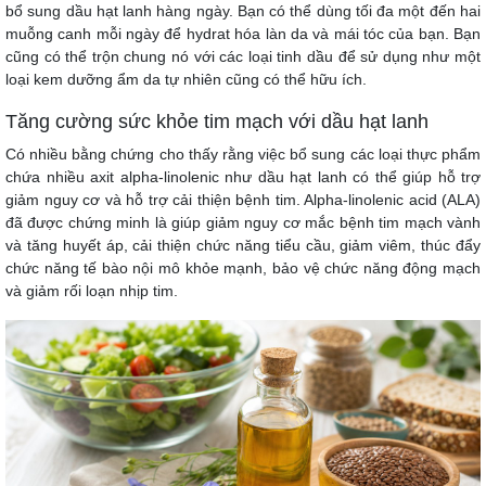
bổ sung dầu hạt lanh hàng ngày. Bạn có thể dùng tối đa một đến hai
muỗng canh mỗi ngày để hydrat hóa làn da và mái tóc của bạn. Bạn
cũng có thể trộn chung nó với các loại tinh dầu để sử dụng như một
loại kem dưỡng ẩm da tự nhiên cũng có thể hữu ích.
Tăng cường sức khỏe tim mạch với dầu hạt lanh
Có nhiều bằng chứng cho thấy rằng việc bổ sung các loại thực phẩm
chứa nhiều axit alpha-linolenic như dầu hạt lanh có thể giúp hỗ trợ
giảm nguy cơ và hỗ trợ cải thiện bệnh tim. Alpha-linolenic acid (ALA)
đã được chứng minh là giúp giảm nguy cơ mắc bệnh tim mạch vành
và tăng huyết áp, cải thiện chức năng tiểu cầu, giảm viêm, thúc đẩy
chức năng tế bào nội mô khỏe mạnh, bảo vệ chức năng động mạch
và giảm rối loạn nhịp tim.