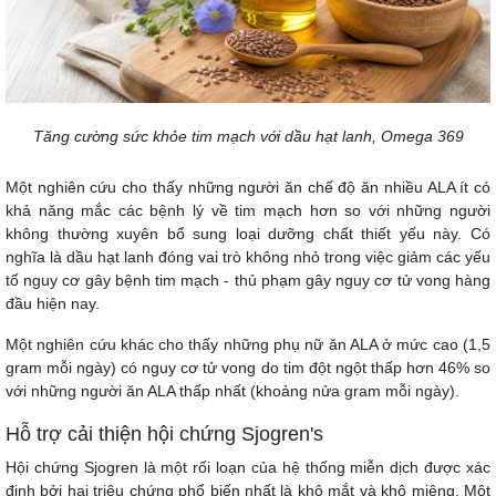
Tăng cường sức khỏe tim mạch với dầu hạt lanh, Omega 369
Một nghiên cứu cho thấy những người ăn chế độ ăn nhiều ALA ít có
khả năng mắc các bệnh lý về tim mạch hơn so với những người
không thường xuyên bổ sung loại dưỡng chất thiết yếu này. Có
nghĩa là dầu hạt lanh đóng vai trò không nhỏ trong việc giảm các yếu
tố nguy cơ gây bệnh tim mạch - thủ phạm gây nguy cơ tử vong hàng
đầu hiện nay.
Một nghiên cứu khác cho thấy những phụ nữ ăn ALA ở mức cao (1,5
gram mỗi ngày) có nguy cơ tử vong do tim đột ngột thấp hơn 46% so
với những người ăn ALA thấp nhất (khoảng nửa gram mỗi ngày).
Hỗ trợ cải thiện hội chứng Sjogren's
Hội chứng Sjogren là một rối loạn của hệ thống miễn dịch được xác
định bởi hai triệu chứng phổ biến nhất là khô mắt và khô miệng. Một