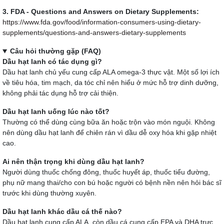
3. FDA - Questions and Answers on Dietary Supplements:
https://www.fda.gov/food/information-consumers-using-dietary-
supplements/questions-and-answers-dietary-supplements
Câu hỏi thường gặp (FAQ)
Dầu hạt lanh có tác dụng gì?
Dầu hạt lanh chủ yếu cung cấp ALA omega-3 thực vật. Một số lợi ích
về tiêu hóa, tim mạch, da tóc chỉ nên hiểu ở mức hỗ trợ dinh dưỡng,
không phải tác dụng hỗ trợ cải thiện.
Dầu hạt lanh uống lúc nào tốt?
Thường có thể dùng cùng bữa ăn hoặc trộn vào món nguội. Không
nên dùng dầu hạt lanh để chiên rán vì dầu dễ oxy hóa khi gặp nhiệt
cao.
Ai nên thận trọng khi dùng dầu hạt lanh?
Người dùng thuốc chống đông, thuốc huyết áp, thuốc tiểu đường,
phụ nữ mang thai/cho con bú hoặc người có bệnh nền nên hỏi bác sĩ
trước khi dùng thường xuyên.
Dầu hạt lanh khác dầu cá thế nào?
Dầu hạt lanh cung cấp ALA, còn dầu cá cung cấp EPA và DHA trực