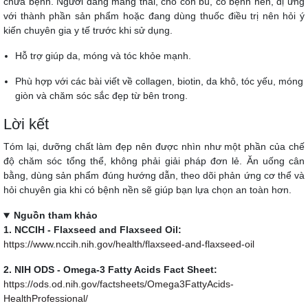
chữa bệnh. Người đang mang thai, cho con bú, có bệnh nền, dị ứng
với thành phần sản phẩm hoặc đang dùng thuốc điều trị nên hỏi ý
kiến chuyên gia y tế trước khi sử dụng.
Hỗ trợ giúp da, móng và tóc khỏe mạnh.
Phù hợp với các bài viết về collagen, biotin, da khô, tóc yếu, móng
giòn và chăm sóc sắc đẹp từ bên trong.
Lời kết
Tóm lại, dưỡng chất làm đẹp nên được nhìn như một phần của chế
độ chăm sóc tổng thể, không phải giải pháp đơn lẻ. Ăn uống cân
bằng, dùng sản phẩm đúng hướng dẫn, theo dõi phản ứng cơ thể và
hỏi chuyên gia khi có bệnh nền sẽ giúp bạn lựa chọn an toàn hơn.
Nguồn tham khảo
1. NCCIH - Flaxseed and Flaxseed Oil:
https://www.nccih.nih.gov/health/flaxseed-and-flaxseed-oil
2. NIH ODS - Omega-3 Fatty Acids Fact Sheet:
https://ods.od.nih.gov/factsheets/Omega3FattyAcids-
HealthProfessional/