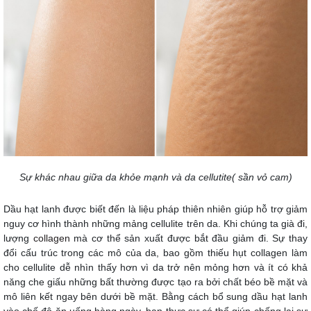
Sự khác nhau giữa da khỏe mạnh và da cellutite( sần vỏ cam)
Dầu hạt lanh được biết đến là liệu pháp thiên nhiên giúp hỗ trợ giảm
nguy cơ hình thành những mảng cellulite trên da. Khi chúng ta già đi,
lượng
collagen
mà cơ thể sản xuất được bắt đầu giảm đi. Sự thay
đổi cấu trúc trong các mô của da, bao gồm thiếu hụt collagen làm
cho cellulite dễ nhìn thấy hơn vì da trở nên mỏng hơn và ít có khả
năng che giấu những bất thường được tạo ra bởi chất béo bề mặt và
mô liên kết ngay bên dưới bề mặt. Bằng cách bổ sung dầu hạt lanh
vào chế độ ăn uống hàng ngày, bạn thực sự có thể giúp chống lại sự