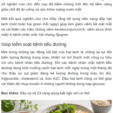
số nghiên cứu cho đến nay đã kiểm chứng mối liên hệ tiềm năng
giữa chế độ ăn uống và sức khỏe màng nước mắt.
Một kết quả nghiên cứu cho thấy rằng bổ sung viên nang dầu hạt
lanh (một hoặc hai gram mỗi ngày) giúp làm giảm viêm bề mặt mắt
và cải thiện các triệu chứng viêm keratoconjuncunch, viêm sicca (khô
mắt) ở bệnh nhân mắc hội chứng Sjogren.
Giúp kiểm soát bệnh tiểu đường
Một trong những tác động nổi bật của hạt lanh là chống lại sự đột
biến lượng đường trong máu, khiến nó trở thành một công cụ hữu
ích cho bệnh nhân tiểu đường. Khi các bệnh nhân mắc bệnh tiểu
đường dùng một muỗng canh hạt lanh mỗi ngày trong một tháng đã
cho thấy sự sụt giảm đáng kể lượng đường trong máu lúc đói,
triglyceride, cholesterol và mức A1C. Dầu hạt lanh cũng có thể giúp
cải thiện độ nhạy insulin ở những người không dung nạp glucose.
Đọc thêm:
Dầu cá và 13 công dụng bất ngờ với cơ thể