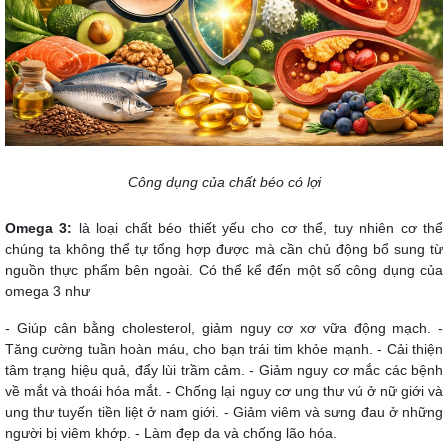
Công dụng của chất béo có lợi
Omega 3:
là loại chất béo thiết yếu cho cơ thể, tuy nhiên cơ thể
chúng ta không thể tự tổng hợp được mà cần chủ động bổ sung từ
nguồn thực phẩm bên ngoài. Có thể kể đến một số công dụng của
omega 3 như
- Giúp cân bằng cholesterol, giảm nguy cơ xơ vữa động mạch. -
Tăng cường tuần hoàn máu, cho bạn trái tim khỏe mạnh. - Cải thiện
tâm trạng hiệu quả, đẩy lùi trầm cảm. - Giảm nguy cơ mắc các bệnh
về mắt và thoái hóa mắt. - Chống lại nguy cơ ung thư vú ở nữ giới và
ung thư tuyến tiền liệt ở nam giới. - Giảm viêm và sưng đau ở những
người bị viêm khớp. - Làm đẹp da và chống lão hóa.