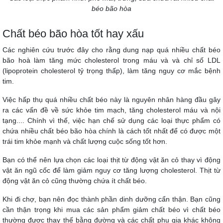
béo bão hòa
Chất béo bão hòa tốt hay xấu
Các nghiên cứu trước đây cho rằng dung nạp quá nhiều chất béo
bão hoà làm tăng mức cholesterol trong máu và và chỉ số LDL
(lipoprotein cholesterol tỷ trọng thấp), làm tăng nguy cơ mắc bệnh
tim.
Việc hấp thụ quá nhiều chất béo này là nguyên nhân hàng đầu gây
ra các vấn đề về sức khỏe tim mạch, tăng cholesterol máu và nội
tạng.... Chính vì thế, việc hạn chế sử dụng các loại thực phẩm có
chứa nhiều chất béo bão hòa chính là cách tốt nhất để có được một
trái tim khỏe mạnh và chất lượng cuộc sống tốt hơn.
Bạn có thể nên lựa chọn các loại thịt từ động vật ăn cỏ thay vì động
vật ăn ngũ cốc để làm giảm nguy cơ tăng lượng cholesterol. Thịt từ
động vật ăn cỏ cũng thường chứa ít chất béo.
Khi đi chợ, bạn nên đọc thành phần dinh dưỡng cẩn thận. Bạn cũng
cần thận trọng khi mua các sản phẩm giảm chất béo vì chất béo
thường được thay thế bằng đường và các chất phụ gia khác không