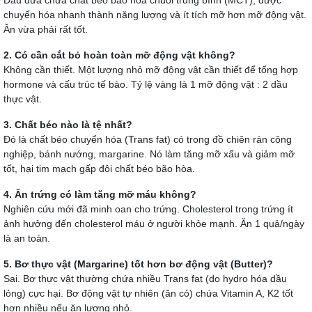
chuyển hóa nhanh thành năng lượng và ít tích mỡ hơn mỡ động vật.
Ăn vừa phải rất tốt.
2. Có cần cắt bỏ hoàn toàn mỡ động vật không?
Không cần thiết. Một lượng nhỏ mỡ động vật cần thiết để tổng hợp
hormone và cấu trúc tế bào. Tỷ lệ vàng là 1 mỡ động vật : 2 dầu
thực vật.
3. Chất béo nào là tệ nhất?
Đó là chất béo chuyển hóa (Trans fat) có trong đồ chiên rán công
nghiệp, bánh nướng, margarine. Nó làm tăng mỡ xấu và giảm mỡ
tốt, hại tim mạch gấp đôi chất béo bão hòa.
4. Ăn trứng có làm tăng mỡ máu không?
Nghiên cứu mới đã minh oan cho trứng. Cholesterol trong trứng ít
ảnh hưởng đến cholesterol máu ở người khỏe mạnh. Ăn 1 quả/ngày
là an toàn.
5. Bơ thực vật (Margarine) tốt hơn bơ động vật (Butter)?
Sai. Bơ thực vật thường chứa nhiều Trans fat (do hydro hóa dầu
lỏng) cực hại. Bơ động vật tự nhiên (ăn cỏ) chứa Vitamin A, K2 tốt
hơn nhiều nếu ăn lượng nhỏ.