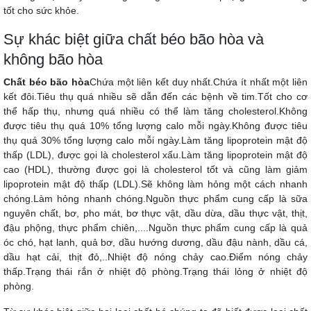
tốt cho sức khỏe.
Sự khác biệt giữa chất béo bão hòa và
không bão hòa
Chất béo bão hòa
Chứa một liên kết duy nhất.Chứa ít nhất một liên
kết đôi.Tiêu thụ quá nhiều sẽ dẫn đến các bệnh về tim.Tốt cho cơ
thể hấp thụ, nhưng quá nhiều có thể làm tăng cholesterol.Không
được tiêu thụ quá 10% tổng lượng calo mỗi ngày.Không được tiêu
thụ quá 30% tổng lượng calo mỗi ngày.Làm tăng lipoprotein mật độ
thấp (LDL), được gọi là cholesterol xấu.Làm tăng lipoprotein mật độ
cao (HDL), thường được gọi là cholesterol tốt và cũng làm giảm
lipoprotein mật độ thấp (LDL).Sẽ không làm hỏng một cách nhanh
chóng.Làm hỏng nhanh chóng.Nguồn thực phẩm cung cấp là sữa
nguyên chất, bơ, pho mát, bơ thực vật, dầu dừa, dầu thực vật, thịt,
đậu phộng, thực phẩm chiên,....Nguồn thực phẩm cung cấp là quả
óc chó, hạt lanh, quả bơ, dầu hướng dương, dầu đậu nành, dầu cá,
dầu hạt cải, thịt đỏ,..Nhiệt độ nóng chảy cao.Điểm nóng chảy
thấp.Trạng thái rắn ở nhiệt độ phòng.Trạng thái lỏng ở nhiệt độ
phòng.