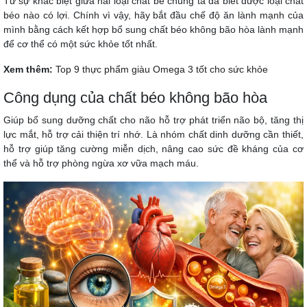
Từ sự khác biệt giữa hai loại chất bé chúng ta đã biết được loại chất
béo nào có lợi. Chính vì vậy, hãy bắt đầu chế độ ăn lành mạnh của
mình bằng cách kết hợp bổ sung chất béo không bão hòa lành mạnh
để cơ thể có một sức khỏe tốt nhất.
Xem thêm:
Top 9 thực phẩm giàu Omega 3 tốt cho sức khỏe
Công dụng của chất béo không bão hòa
Giúp bổ sung dưỡng chất cho não hỗ trợ phát triển não bộ, tăng thị
lực mắt, hỗ trợ cải thiện trí nhớ. Là nhóm chất dinh dưỡng cần thiết,
hỗ trợ giúp tăng cường miễn dịch, nâng cao sức đề kháng của cơ
thể và hỗ trợ phòng ngừa xơ vữa mạch máu.