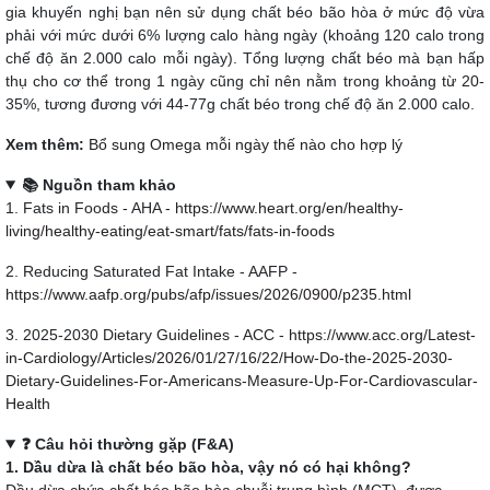
gia khuyến nghị bạn nên sử dụng chất béo bão hòa ở mức độ vừa
phải với mức dưới 6% lượng calo hàng ngày (khoảng 120 calo trong
chế độ ăn 2.000 calo mỗi ngày). Tổng lượng chất béo mà bạn hấp
thụ cho cơ thể trong 1 ngày cũng chỉ nên nằm trong khoảng từ 20-
35%, tương đương với 44-77g chất béo trong chế độ ăn 2.000 calo.
Xem thêm:
Bổ sung Omega mỗi ngày thế nào cho hợp lý
📚 Nguồn tham khảo
1. Fats in Foods - AHA -
https://www.heart.org/en/healthy-
living/healthy-eating/eat-smart/fats/fats-in-foods
2. Reducing Saturated Fat Intake - AAFP -
https://www.aafp.org/pubs/afp/issues/2026/0900/p235.html
3. 2025-2030 Dietary Guidelines - ACC -
https://www.acc.org/Latest-
in-Cardiology/Articles/2026/01/27/16/22/How-Do-the-2025-2030-
Dietary-Guidelines-For-Americans-Measure-Up-For-Cardiovascular-
Health
❓ Câu hỏi thường gặp (F&A)
1. Dầu dừa là chất béo bão hòa, vậy nó có hại không?
Dầu dừa chứa chất béo bão hòa chuỗi trung bình (MCT), được