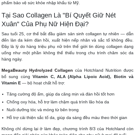
phẩm bảo vệ sức khỏe nhập khẩu từ Mỹ.
Tại Sao Collagen Là "Bí Quyết Giữ Nét
Xuân" Của Phụ Nữ Hiện Đại?
Sau tuổi 25, cơ thể bắt đầu giảm sản sinh collagen tự nhiên — dẫn
đến làn da kém đàn hồi, xuất hiện nếp nhăn và sắc tố không đều.
Đây là lý do hàng triệu phụ nữ trên thế giới tin dùng collagen dạng
uống như một phần không thể thiếu trong chu trình chăm sóc da
hàng ngày.
MegaBeauty Hydrolyzed Collagen
của Hotchland Nutrition được
bổ sung cùng
Vitamin C, ALA (Alpha Lipoic Acid), Biotin và
Vitamin E
— bộ hoạt chất hỗ trợ:
Tăng cường độ ẩm, giúp da căng mịn và đàn hồi tốt hơn
Chống oxy hóa, hỗ trợ làm chậm quá trình lão hóa da
Nuôi dưỡng tóc và móng từ bên trong
Hỗ trợ cải thiện sắc tố da, giúp da sáng đều màu theo thời gian
Không chỉ dừng lại ở làm đẹp, chương trình 8/3 của Hotchland còn
mang đến giải pháp sức khỏe toàn diện cho phụ nữ ở mọi độ tuổi.