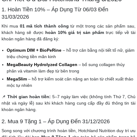
1. Hoàn Tiền 10% – Áp Dụng Từ 06/03 Đến
31/03/2026
Khi mua
01 mã tích thành công
từ một trong các sản phẩm sau,
khách hàng sẽ được
hoàn 10% giá trị sản phẩm
trực tiếp về tài
khoản ngân hàng đã đăng ký:
Optimum DIM + BioPeRine
– hỗ trợ cân bằng nội tiết tố nữ, giảm
triệu chứng tiền mãn kinh
MegaBeauty Hydrolyzed Collagen
– bổ sung collagen thủy
phân và vitamin làm đẹp từ bên trong
MegaSlim
– hỗ trợ kiểm soát cân nặng an toàn từ chiết xuất thảo
mộc tự nhiên
📌
Thời gian hoàn tiền:
5–7 ngày làm việc (không tính Thứ 7, Chủ
nhật và ngày lễ) sau khi khách hàng cung cấp đầy đủ thông tin tài
khoản ngân hàng.
2. Mua 9 Tặng 1 – Áp Dụng Đến 31/12/2026
Song song với chương trình hoàn tiền, Hotchland Nutrition duy trì ưu
đãi tích lũy dài hạn
Mua 9 Tặng 1
cho toàn bộ sản phẩm trong hệ