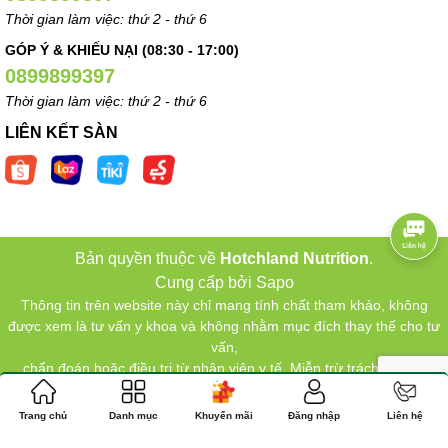
Thời gian làm việc: thứ 2 - thứ 6
GÓP Ý & KHIẾU NẠI (08:30 - 17:00)
0899899397
Thời gian làm việc: thứ 2 - thứ 6
LIÊN KẾT SÀN
Bản quyền thuộc về
Hotchland Nutrition
.
Cung cấp bởi
Sapo
Thông tin trên website này chỉ mang tính chất tham khảo, không
được xem là tư vấn y khoa và không nhằm mục đích thay thế cho tư
vấn,
chẩn đoán hoặc điều trị từ nhân viên y tế. Miễn trừ trách nhiệm.
Trang chủ
Danh mục
Khuyến mãi
Đăng nhập
Liên hệ