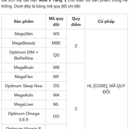
thống. Dưới đây là bảng mã quy đổi chi tiết:
Mã quy
Quy
Sản phẩm
Cú pháp
đổi
điểm
MegaSlim
MS
MegaBeauty
MBE
2
Optimum DIM +
QD
BioPeRine
MegaBrain
MB
MegaFlex
MF
Optimum Sleep Now
OS
HL [CODE], MÃ QUY
ĐỔI
MegaActiv
MA
MegaLiver
ML
1
Optimum Omega
OO
3.6.9
Optimum Vitamin E