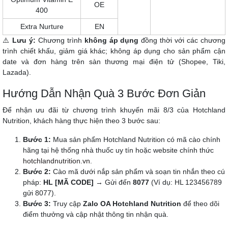
OE
400
Extra Nurture
EN
⚠️
Lưu ý:
Chương trình
không áp dụng
đồng thời với các chương
trình chiết khấu, giảm giá khác; không áp dụng cho sản phẩm cận
date và đơn hàng trên sàn thương mại điện tử (Shopee, Tiki,
Lazada).
Hướng Dẫn Nhận Quà 3 Bước Đơn Giản
Để nhận ưu đãi từ chương trình khuyến mãi 8/3 của Hotchland
Nutrition, khách hàng thực hiện theo 3 bước sau:
Bước 1:
Mua sản phẩm Hotchland Nutrition có mã cào chính
hãng tại hệ thống nhà thuốc uy tín hoặc website chính thức
hotchlandnutrition.vn
.
Bước 2:
Cào mã dưới nắp sản phẩm và soạn tin nhắn theo cú
pháp:
HL [MÃ CODE]
→ Gửi đến
8077
(Ví dụ: HL 123456789
gửi 8077).
Bước 3:
Truy cập
Zalo OA Hotchland Nutrition
để theo dõi
điểm thưởng và cập nhật thông tin nhận quà.