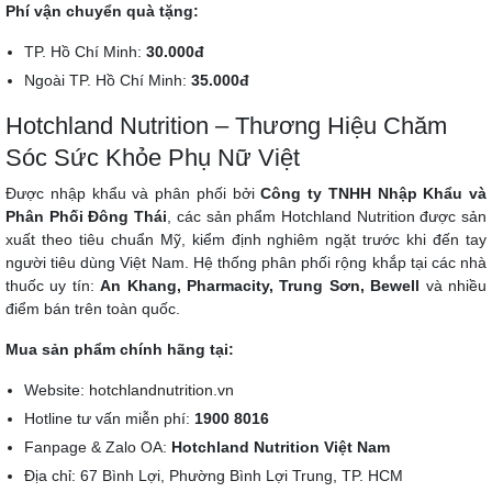
Phí vận chuyển quà tặng:
TP. Hồ Chí Minh:
30.000đ
Ngoài TP. Hồ Chí Minh:
35.000đ
Hotchland Nutrition – Thương Hiệu Chăm
Sóc Sức Khỏe Phụ Nữ Việt
Được nhập khẩu và phân phối bởi
Công ty TNHH Nhập Khẩu và
Phân Phối Đông Thái
, các sản phẩm Hotchland Nutrition được sản
xuất theo tiêu chuẩn Mỹ, kiểm định nghiêm ngặt trước khi đến tay
người tiêu dùng Việt Nam. Hệ thống phân phối rộng khắp tại các nhà
thuốc uy tín:
An Khang, Pharmacity, Trung Sơn, Bewell
và nhiều
điểm bán trên toàn quốc.
Mua sản phẩm chính hãng tại:
Website:
hotchlandnutrition.vn
Hotline tư vấn miễn phí:
1900 8016
Fanpage & Zalo OA:
Hotchland Nutrition Việt Nam
Địa chỉ: 67 Bình Lợi, Phường Bình Lợi Trung, TP. HCM