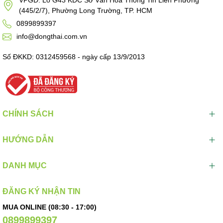
VPGD: Lô G43 KDC Sở Văn Hoá Thông Tin Liên Phường
(445/2/7), Phường Long Trường, TP. HCM
0899899397
info@dongthai.com.vn
Số ĐKKD: 0312459568 - ngày cấp 13/9/2013
CHÍNH SÁCH
HƯỚNG DẪN
DANH MỤC
ĐĂNG KÝ NHẬN TIN
MUA ONLINE (08:30 - 17:00)
0899899397