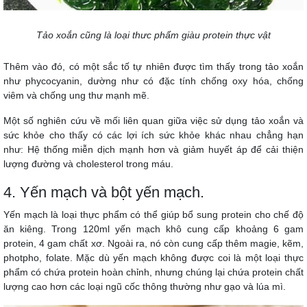
Tảo xoắn cũng là loại thưc phẩm giàu protein thực vật
Thêm vào đó, có một sắc tố tự nhiên được tìm thấy trong tảo xoắn
như phycocyanin, dường như có đặc tính chống oxy hóa, chống
viêm và chống ung thư mạnh mẽ.
Một số nghiên cứu về mối liên quan giữa việc sử dụng tảo xoắn và
sức khỏe cho thấy có các lợi ích sức khỏe khác nhau chẳng hạn
như: Hệ thống miễn dịch mạnh hơn và giảm huyết áp để cải thiện
lượng đường và cholesterol trong máu.
4. Yến mạch và bột yến mạch.
Yến mạch là loại thực phẩm có thể giúp bổ sung protein cho chế độ
ăn kiêng. Trong 120ml yến mạch khô cung cấp khoảng 6 gam
protein, 4 gam chất xơ. Ngoài ra, nó còn cung cấp thêm magie, kẽm,
photpho, folate. Mặc dù yến mạch không được coi là một loại thực
phẩm có chứa protein hoàn chỉnh, nhưng chúng lại chứa protein chất
lượng cao hơn các loại ngũ cốc thông thường như gạo và lúa mì.