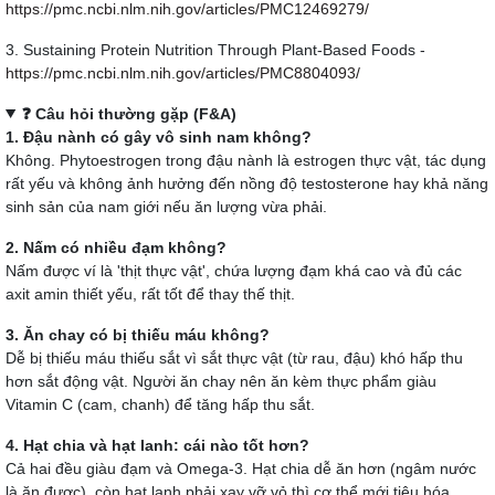
https://pmc.ncbi.nlm.nih.gov/articles/PMC12469279/
3. Sustaining Protein Nutrition Through Plant-Based Foods -
https://pmc.ncbi.nlm.nih.gov/articles/PMC8804093/
❓ Câu hỏi thường gặp (F&A)
1. Đậu nành có gây vô sinh nam không?
Không. Phytoestrogen trong đậu nành là estrogen thực vật, tác dụng
rất yếu và không ảnh hưởng đến nồng độ testosterone hay khả năng
sinh sản của nam giới nếu ăn lượng vừa phải.
2. Nấm có nhiều đạm không?
Nấm được ví là 'thịt thực vật', chứa lượng đạm khá cao và đủ các
axit amin thiết yếu, rất tốt để thay thế thịt.
3. Ăn chay có bị thiếu máu không?
Dễ bị thiếu máu thiếu sắt vì sắt thực vật (từ rau, đậu) khó hấp thu
hơn sắt động vật. Người ăn chay nên ăn kèm thực phẩm giàu
Vitamin C (cam, chanh) để tăng hấp thu sắt.
4. Hạt chia và hạt lanh: cái nào tốt hơn?
Cả hai đều giàu đạm và Omega-3. Hạt chia dễ ăn hơn (ngâm nước
là ăn được), còn hạt lanh phải xay vỡ vỏ thì cơ thể mới tiêu hóa