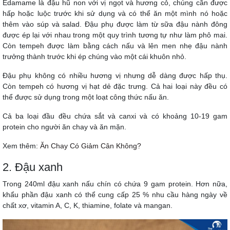
Edamame là đậu hũ non với vị ngọt và hương cỏ, chúng cần được
hấp hoặc luộc trước khi sử dụng và có thể ăn một mình nó hoặc
thêm vào súp và salad. Đậu phụ được làm từ sữa đậu nành đông
được ép lại với nhau trong một quy trình tương tự như làm phô mai.
Còn tempeh được làm bằng cách nấu và lên men nhẹ đậu nành
trưởng thành trước khi ép chúng vào một cái khuôn nhỏ.
Đậu phụ không có nhiều hương vị nhưng dễ dàng được hấp thụ.
Còn tempeh có hương vị hạt dẻ đặc trưng. Cả hai loại này đều có
thể được sử dụng trong một loạt công thức nấu ăn.
Cả ba loại đầu đều chứa sắt và canxi và có khoảng 10-19 gam
protein cho người ăn chay và ăn mặn.
Xem thêm:
Ăn Chay Có Giảm Cân Không?
2. Đậu xanh
Trong 240ml đậu xanh nấu chín có chứa 9 gam protein. Hơn nữa,
khẩu phần đậu xanh có thể cung cấp 25 % nhu cầu hàng ngày về
chất xơ, vitamin A, C, K, thiamine, folate và mangan.