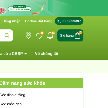
Đăng nhập
Hotline đặt hàng:
0899899397
0
0
34
Giỏ hàng
ra cứu CBSP
Về chúng tôi
Cẩm nang sức khỏe
Góc dinh dưỡng
Góc khỏe đẹp