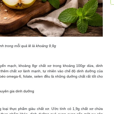
nh trong mỗi quả lê là khoảng 9,9g
 yến mạch, khoảng 8gr chất xơ trong khoảng 100gr dừa, dinh
 thêm chất xơ lành mạnh, tự nhiên vào chế độ dinh dưỡng của
 béo omega-6
, folate, selen đều là những dưỡng chất rất tốt cho
huyên gia dinh dưỡng
 loại thực phẩm giàu chất xơ. Ước tính có 1,9g chất xơ chứa
ại thực phẩm khác, dinh dưỡng quả sung cung cấp một sự cân