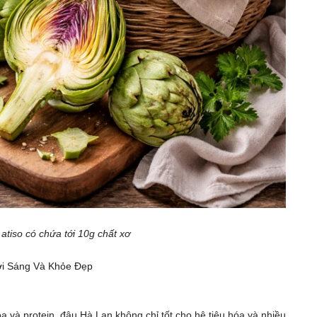
tiso có chứa tới 10g chất xơ
ơi Sáng Và Khỏe Đẹp
a và protein, đậu Hà Lan không chỉ tốt cho hệ tiêu hóa và nhiều