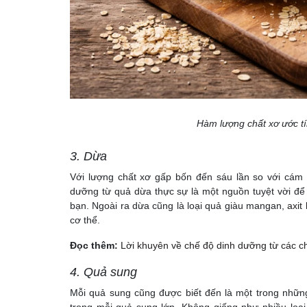
Hàm lượng chất xơ ước tí
3. Dừa
Với lượng chất xơ gấp bốn đến sáu lần so với cám
dưỡng từ quả dừa thực sự là một nguồn tuyệt vời để
bạn. Ngoài ra dừa cũng là loại quả giàu mangan,
axit
cơ thể.
Đọc thêm:
Lời khuyên về chế độ dinh dưỡng từ các c
4. Quả sung
Mỗi quả sung cũng được biết đến là một trong những
trong mỗi quả sung lớn. Không giống như nhiều lo