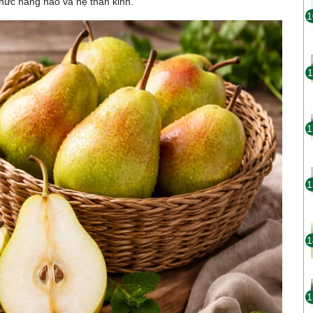
hức năng não và hệ thần kinh.
1
1
1
1
1
1