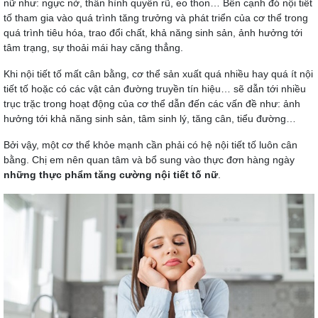
nữ như: ngực nở, thân hình quyến rũ, eo thon… Bên cạnh đó nội tiết
tố tham gia vào quá trình tăng trưởng và phát triển của cơ thể trong
quá trình tiêu hóa, trao đổi chất, khả năng sinh sản, ảnh hưởng tới
tâm trạng, sự thoải mái hay căng thẳng.
Khi nội tiết tố mất cân bằng, cơ thể sản xuất quá nhiều hay quá ít nội
tiết tố hoặc có các vật cản đường truyền tín hiệu… sẽ dẫn tới nhiều
trục trặc trong hoạt động của cơ thể dẫn đến các vấn đề như: ảnh
hưởng tới khả năng sinh sản, tâm sinh lý, tăng cân, tiểu đường…
Bởi vậy, một cơ thể khỏe mạnh cần phải có hệ nội tiết tố luôn cân
bằng. Chị em nên quan tâm và bổ sung vào thực đơn hàng ngày
những thực phẩm tăng cường nội tiết tố nữ
.