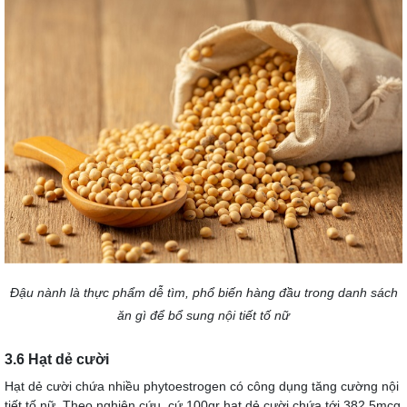
Đậu nành là thực phẩm dễ tìm, phổ biến hàng đầu trong danh sách
ăn gì để bổ sung nội tiết tố nữ
3.6 Hạt dẻ cười
Hạt dẻ cười chứa nhiều phytoestrogen có công dụng tăng cường nội
tiết tố nữ. Theo nghiên cứu, cứ 100gr hạt dẻ cười chứa tới 382,5mcg