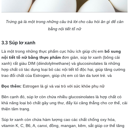
Trứng gà là một trong những câu trả lời cho câu hỏi ăn gì để cân
bằng nội tiết tố nữ
3.3 Súp lơ xanh
Là một trong những thực phẩm cực hữu ích giúp chị em
bổ sung
nội tiết tố nữ bằng thực phẩm
đơn giản, súp lơ xanh (bông cải
xanh) rất giàu DIM (diindolylmethane) và glucosinolates là những
hợp chất có tác dụng loại bỏ các nội tiết tố độc hại, giúp tăng cường
trao đổi chất của Estrogen, giúp chị em có làn da tươi trẻ. và
Đọc thêm:
Estrogen là gì và vai trò với sức khỏe phụ nữ
Bên cạnh đó, súp lơ còn chứa nhiều glucosinolates là hợp chất có
khả năng loại bỏ chất gây ung thư, đẩy lùi căng thẳng cho cơ thể, cải
thiện tâm trạng.
Súp lơ xanh còn chứa hàm lượng cao các chất chống oxy hóa,
vitamin K, C, B6, A, canxi, đồng, mangan, kẽm, sắt giúp cơ thể tăng