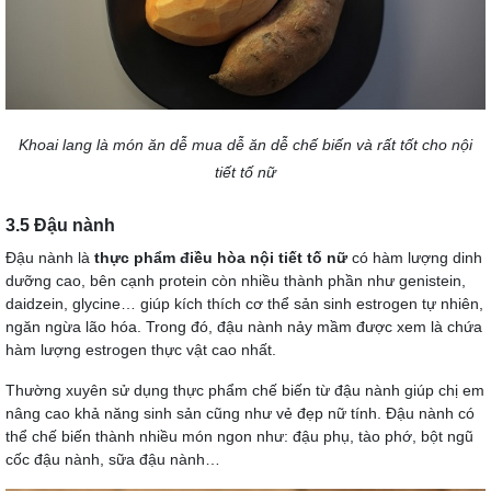
Khoai lang là món ăn dễ mua dễ ăn dễ chế biến và rất tốt cho nội
tiết tố nữ
3.5 Đậu nành
Đậu nành là
thực phẩm điều hòa nội tiết tố nữ
có hàm lượng dinh
dưỡng cao, bên cạnh protein còn nhiều thành phần như genistein,
daidzein, glycine… giúp kích thích cơ thể sản sinh estrogen tự nhiên,
ngăn ngừa lão hóa. Trong đó, đậu nành nảy mầm được xem là chứa
hàm lượng estrogen thực vật cao nhất.
Thường xuyên sử dụng thực phẩm chế biến từ đậu nành giúp chị em
nâng cao khả năng sinh sản cũng như vẻ đẹp nữ tính. Đậu nành có
thể chế biến thành nhiều món ngon như: đậu phụ, tào phớ, bột ngũ
cốc đậu nành, sữa đậu nành…