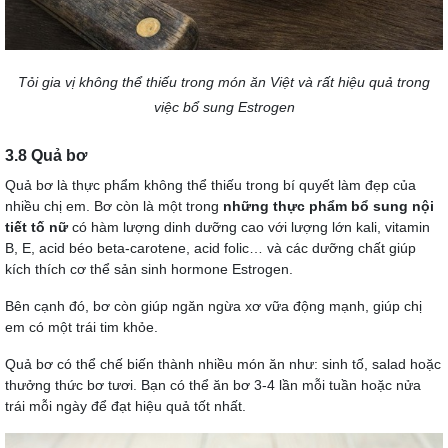
Tỏi gia vị không thể thiếu trong món ăn Việt và rất hiệu quả trong
việc bổ sung Estrogen
3.8 Quả bơ
Quả bơ là thực phẩm không thể thiếu trong bí quyết làm đẹp của
nhiều chị em. Bơ còn là một trong
những thực phẩm bổ sung nội
tiết tố nữ
có hàm lượng dinh dưỡng cao với lượng lớn kali, vitamin
B, E, acid béo beta-carotene, acid folic… và các dưỡng chất giúp
kích thích cơ thể sản sinh hormone Estrogen.
Bên cạnh đó, bơ còn giúp ngăn ngừa xơ vữa động mạnh, giúp chị
em có một trái tim khỏe.
Quả bơ có thể chế biến thành nhiều món ăn như: sinh tố, salad hoặc
thưởng thức bơ tươi. Bạn có thể ăn bơ 3-4 lần mỗi tuần hoặc nửa
trái mỗi ngày để đạt hiệu quả tốt nhất.