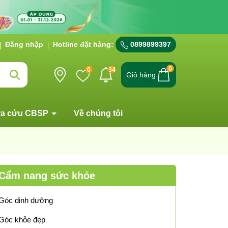
Đăng nhập
Hotline đặt hàng:
0899899397
0
0
34
Giỏ hàng
ra cứu CBSP
Về chúng tôi
Cẩm nang sức khỏe
Góc dinh dưỡng
Góc khỏe đẹp