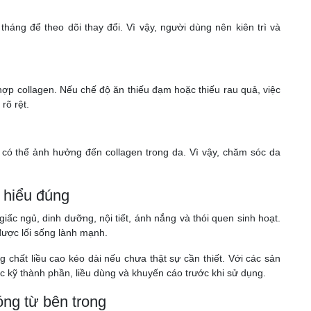
háng để theo dõi thay đổi. Vì vậy, người dùng nên kiên trì và
hợp collagen. Nếu chế độ ăn thiếu đạm hoặc thiếu rau quả, việc
rõ rệt.
u có thể ảnh hưởng đến collagen trong da. Vì vậy, chăm sóc da
 hiểu đúng
ấc ngủ, dinh dưỡng, nội tiết, ánh nắng và thói quen sinh hoạt.
được lối sống lành mạnh.
 chất liều cao kéo dài nếu chưa thật sự cần thiết. Với các sản
kỹ thành phần, liều dùng và khuyến cáo trước khi sử dụng.
óng từ bên trong