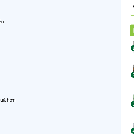
ên
quả hơn