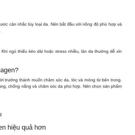
 được cân nhắc tùy loại da. Nên bắt đầu với nồng độ phù hợp và
.
 Khi ngủ thiếu kéo dài hoặc stress nhiều, làn da thường dễ xỉn
lagen?
ười trưởng thành muốn chăm sóc da, tóc và móng từ bên trong.
 bằng, chống nắng và chăm sóc da phù hợp. Nên chọn sản phẩm
ể
en hiệu quả hơn