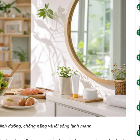
1
1
1
1
1
 dinh dưỡng, chống nắng và lối sống lành mạnh.
1