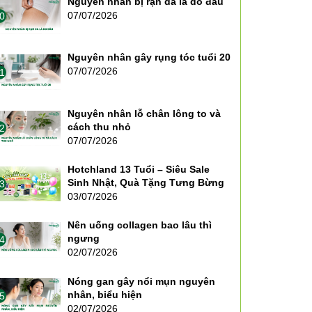
Nguyên nhân bị rạn da là do đâu
07/07/2026
0
Nguyên nhân gây rụng tóc tuổi 20
07/07/2026
1
Nguyên nhân lỗ chân lông to và
cách thu nhỏ
2
07/07/2026
Hotchland 13 Tuổi – Siêu Sale
Sinh Nhật, Quà Tặng Tưng Bừng
3
03/07/2026
Nên uống collagen bao lâu thì
ngưng
4
02/07/2026
Nóng gan gây nổi mụn nguyên
nhân, biểu hiện
5
02/07/2026