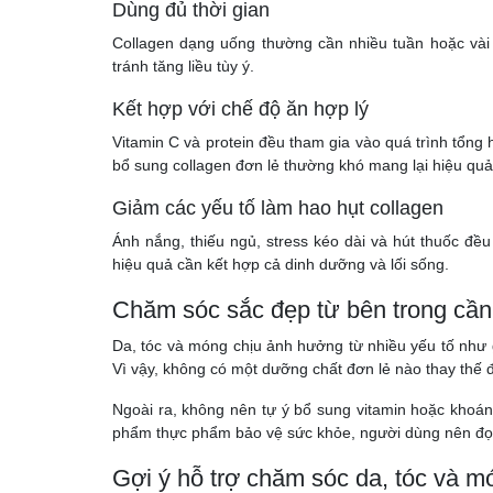
Dùng đủ thời gian
Collagen dạng uống thường cần nhiều tuần hoặc vài t
tránh tăng liều tùy ý.
Kết hợp với chế độ ăn hợp lý
Vitamin C và protein đều tham gia vào quá trình tổng 
bổ sung collagen đơn lẻ thường khó mang lại hiệu quả 
Giảm các yếu tố làm hao hụt collagen
Ánh nắng, thiếu ngủ, stress kéo dài và hút thuốc đề
hiệu quả cần kết hợp cả dinh dưỡng và lối sống.
Chăm sóc sắc đẹp từ bên trong cần
Da, tóc và móng chịu ảnh hưởng từ nhiều yếu tố như gi
Vì vậy, không có một dưỡng chất đơn lẻ nào thay thế 
Ngoài ra, không nên tự ý bổ sung vitamin hoặc khoáng
phẩm thực phẩm bảo vệ sức khỏe, người dùng nên đọc 
Gợi ý hỗ trợ chăm sóc da, tóc và m