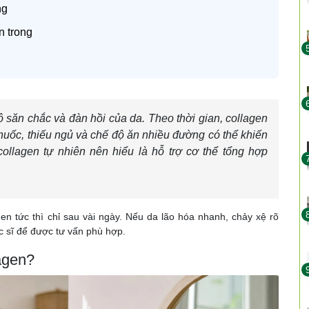
ng
n trong
độ săn chắc và đàn hồi của da. Theo thời gian, collagen
thuốc, thiếu ngủ và chế độ ăn nhiều đường có thể khiến
collagen tự nhiên nên hiểu là hỗ trợ cơ thể tổng hợp
n tức thì chỉ sau vài ngày. Nếu da lão hóa nhanh, chảy xệ rõ
c sĩ để được tư vấn phù hợp.
lagen?