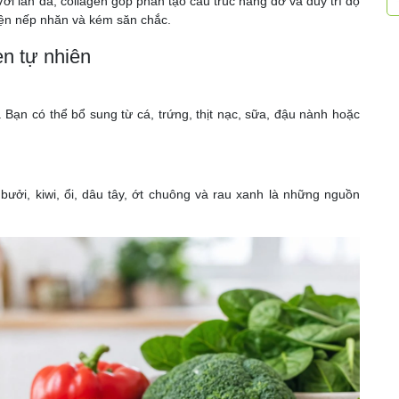
Với làn da, collagen góp phần tạo cấu trúc nâng đỡ và duy trì độ
hiện nếp nhăn và kém săn chắc.
en tự nhiên
 Bạn có thể bổ sung từ cá, trứng, thịt nạc, sữa, đậu nành hoặc
bưởi, kiwi, ổi, dâu tây, ớt chuông và rau xanh là những nguồn