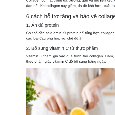
Collagen có mặt trong da, xương, gân và mô liên kết. 
đàn hồi. Khi collagen suy giảm, da dễ khô hơn, xuất 
6 cách hỗ trợ tăng và bảo vệ collag
1. Ăn đủ protein
Cơ thể cần acid amin từ protein để tổng hợp collagen.
các loại đậu phù hợp với chế độ ăn.
2. Bổ sung vitamin C từ thực phẩm
Vitamin C tham gia vào quá trình tạo collagen. Cam, 
thực phẩm giàu vitamin C dễ bổ sung hằng ngày.