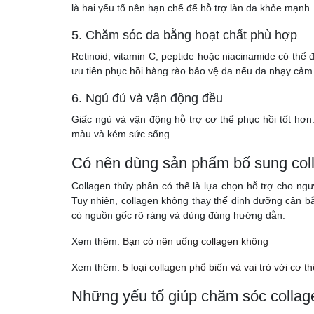
là hai yếu tố nên hạn chế để hỗ trợ làn da khỏe mạnh.
5. Chăm sóc da bằng hoạt chất phù hợp
Retinoid, vitamin C, peptide hoặc niacinamide có thể
ưu tiên phục hồi hàng rào bảo vệ da nếu da nhạy cảm
6. Ngủ đủ và vận động đều
Giấc ngủ và vận động hỗ trợ cơ thể phục hồi tốt hơn.
màu và kém sức sống.
Có nên dùng sản phẩm bổ sung col
Collagen thủy phân có thể là lựa chọn hỗ trợ cho ng
Tuy nhiên, collagen không thay thế dinh dưỡng cân
có nguồn gốc rõ ràng và dùng đúng hướng dẫn.
Xem thêm:
Bạn có nên uống collagen không
Xem thêm:
5 loại collagen phổ biến và vai trò với cơ th
Những yếu tố giúp chăm sóc collag