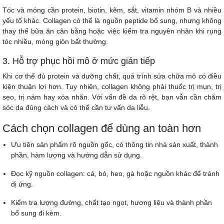
Tóc và móng cần protein, biotin, kẽm, sắt, vitamin nhóm B và nhiều
yếu tố khác. Collagen có thể là nguồn peptide bổ sung, nhưng không
thay thế bữa ăn cân bằng hoặc việc kiểm tra nguyên nhân khi rụng
tóc nhiều, móng giòn bất thường.
3. Hỗ trợ phục hồi mô ở mức gián tiếp
Khi cơ thể đủ protein và dưỡng chất, quá trình sửa chữa mô có điều
kiện thuận lợi hơn. Tuy nhiên, collagen không phải thuốc trị mụn, trị
sẹo, trị nám hay xóa nhăn. Với vấn đề da rõ rệt, bạn vẫn cần chăm
sóc da đúng cách và có thể cần tư vấn da liễu.
Cách chọn collagen để dùng an toàn hơn
Ưu tiên sản phẩm rõ nguồn gốc, có thông tin nhà sản xuất, thành
phần, hàm lượng và hướng dẫn sử dụng.
Đọc kỹ nguồn collagen: cá, bò, heo, gà hoặc nguồn khác để tránh
dị ứng.
Kiểm tra lượng đường, chất tạo ngọt, hương liệu và thành phần
bổ sung đi kèm.