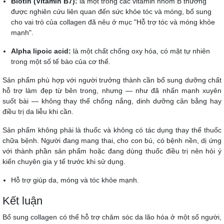
Biotin (Vitamin B7):
là một trong các vitamin nhóm B thường
được nghiên cứu liên quan đến sức khỏe tóc và móng, bổ sung
cho vai trò của collagen đã nêu ở mục "Hỗ trợ tóc và móng khỏe
mạnh".
Alpha lipoic acid:
là một chất chống oxy hóa, có mặt tự nhiên
trong một số tế bào của cơ thể.
Sản phẩm phù hợp với người trưởng thành cần bổ sung dưỡng chất
hỗ trợ làm đẹp từ bên trong, nhưng — như đã nhấn mạnh xuyên
suốt bài — không thay thế chống nắng, dinh dưỡng cân bằng hay
điều trị da liễu khi cần.
Sản phẩm không phải là thuốc và không có tác dụng thay thế thuốc
chữa bệnh. Người đang mang thai, cho con bú, có bệnh nền, dị ứng
với thành phần sản phẩm hoặc đang dùng thuốc điều trị nên hỏi ý
kiến chuyên gia y tế trước khi sử dụng.
Hỗ trợ giúp da, móng và tóc khỏe mạnh.
Kết luận
Bổ sung collagen có thể hỗ trợ chăm sóc da lão hóa ở một số người,