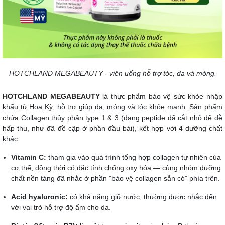
HOTCHLAND MEGABEAUTY - viên uống hỗ trợ tóc, da và móng.
HOTCHLAND MEGABEAUTY
là thực phẩm bảo vệ sức khỏe nhập
khẩu từ Hoa Kỳ, hỗ trợ giúp da, móng và tóc khỏe mạnh. Sản phẩm
chứa Collagen thủy phân type 1 & 3 (dạng peptide đã cắt nhỏ để dễ
hấp thu, như đã đề cập ở phần đầu bài), kết hợp với 4 dưỡng chất
khác:
Vitamin C:
tham gia vào quá trình tổng hợp collagen tự nhiên của
cơ thể, đồng thời có đặc tính chống oxy hóa — cùng nhóm dưỡng
chất nền tảng đã nhắc ở phần "bảo vệ collagen sẵn có" phía trên.
Acid hyaluronic:
có khả năng giữ nước, thường được nhắc đến
với vai trò hỗ trợ độ ẩm cho da.