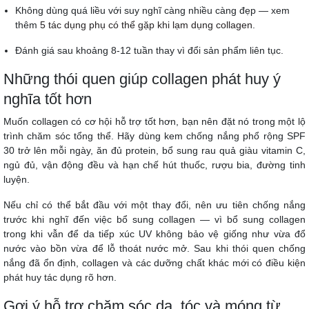
Không dùng quá liều với suy nghĩ càng nhiều càng đẹp — xem
thêm
5 tác dụng phụ có thể gặp khi lạm dụng collagen
.
Đánh giá sau khoảng 8-12 tuần thay vì đổi sản phẩm liên tục.
Những thói quen giúp collagen phát huy ý
nghĩa tốt hơn
Muốn collagen có cơ hội hỗ trợ tốt hơn, bạn nên đặt nó trong một lộ
trình chăm sóc tổng thể. Hãy dùng kem chống nắng phổ rộng SPF
30 trở lên mỗi ngày, ăn đủ protein, bổ sung rau quả giàu vitamin C,
ngủ đủ, vận động đều và hạn chế hút thuốc, rượu bia, đường tinh
luyện.
Nếu chỉ có thể bắt đầu với một thay đổi, nên ưu tiên chống nắng
trước khi nghĩ đến việc bổ sung collagen — vì bổ sung collagen
trong khi vẫn để da tiếp xúc UV không bảo vệ giống như vừa đổ
nước vào bồn vừa để lỗ thoát nước mở. Sau khi thói quen chống
nắng đã ổn định, collagen và các dưỡng chất khác mới có điều kiện
phát huy tác dụng rõ hơn.
Gợi ý hỗ trợ chăm sóc da, tóc và móng từ