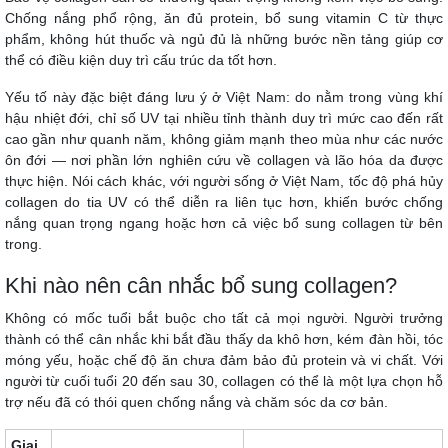
Chống nắng phổ rộng, ăn đủ protein, bổ sung vitamin C từ thực
phẩm, không hút thuốc và ngủ đủ là những bước nền tảng giúp cơ
thể có điều kiện duy trì cấu trúc da tốt hơn.
Yếu tố này đặc biệt đáng lưu ý ở Việt Nam: do nằm trong vùng khí
hậu nhiệt đới, chỉ số UV tại nhiều tỉnh thành duy trì mức cao đến rất
cao gần như quanh năm, không giảm mạnh theo mùa như các nước
ôn đới — nơi phần lớn nghiên cứu về collagen và lão hóa da được
thực hiện. Nói cách khác, với người sống ở Việt Nam, tốc độ phá hủy
collagen do tia UV có thể diễn ra liên tục hơn, khiến bước chống
nắng quan trọng ngang hoặc hơn cả việc bổ sung collagen từ bên
trong.
Khi nào nên cân nhắc bổ sung collagen?
Không có mốc tuổi bắt buộc cho tất cả mọi người. Người trưởng
thành có thể cân nhắc khi bắt đầu thấy da khô hơn, kém đàn hồi, tóc
móng yếu, hoặc chế độ ăn chưa đảm bảo đủ protein và vi chất. Với
người từ cuối tuổi 20 đến sau 30, collagen có thể là một lựa chọn hỗ
trợ nếu đã có thói quen chống nắng và chăm sóc da cơ bản.
Giai