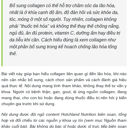
Bổ sung collagen có thể hỗ trợ chăm sóc da lão hóa,
nhất là ở khía cạnh độ ẩm, độ đàn hồi và sức khỏe da,
tóc, móng ở một số người. Tuy nhiên, collagen không
phải "thuốc trẻ hóa" và không thể thay thế chống nắng,
ngủ đủ, ăn đủ protein, vitamin C, dưỡng ẩm hay điều trị
da liễu khi cần. Cách hiểu đúng là xem collagen như
một phần bổ sung trong kế hoạch
chống lão hóa
tổng
thể.
Bài viết này giúp bạn hiểu collagen liên quan gì đến lão hóa, khi nào
nên cân nhắc bổ sung, cách chọn sản phẩm và cách đánh giá hiệu
quả thực tế. Nội dung mang tính tham khảo, không thay thế tư vấn y
khoa. Người có bệnh thận, gan, gout, dị ứng nguồn collagen, đang
mang thai, cho con bú hoặc đang dùng thuốc điều trị nên hỏi ý kiến
chuyên gia trước khi sử dụng.
Nội dung được đội ngũ content Hotchland Nutrition biên soạn, tổng
hợp và đối chiếu từ các nguồn y khoa uy tín (xem mục Nguồn tham
khảo cuối bài). Bài không do bác sĩ hoặc dược sĩ trực tiếp biên soạn