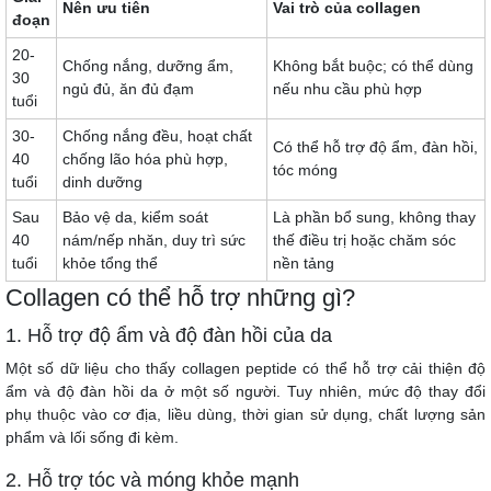
Nên ưu tiên
Vai trò của collagen
đoạn
20-
Chống nắng, dưỡng ẩm,
Không bắt buộc; có thể dùng
30
ngủ đủ, ăn đủ đạm
nếu nhu cầu phù hợp
tuổi
30-
Chống nắng đều, hoạt chất
Có thể hỗ trợ độ ẩm, đàn hồi,
40
chống lão hóa phù hợp,
tóc móng
tuổi
dinh dưỡng
Sau
Bảo vệ da, kiểm soát
Là phần bổ sung, không thay
40
nám/nếp nhăn, duy trì sức
thế điều trị hoặc chăm sóc
tuổi
khỏe tổng thể
nền tảng
Collagen có thể hỗ trợ những gì?
1. Hỗ trợ độ ẩm và độ đàn hồi của da
Một số dữ liệu cho thấy collagen peptide có thể hỗ trợ cải thiện độ
ẩm và độ đàn hồi da ở một số người. Tuy nhiên, mức độ thay đổi
phụ thuộc vào cơ địa, liều dùng, thời gian sử dụng, chất lượng sản
phẩm và lối sống đi kèm.
2. Hỗ trợ tóc và móng khỏe mạnh