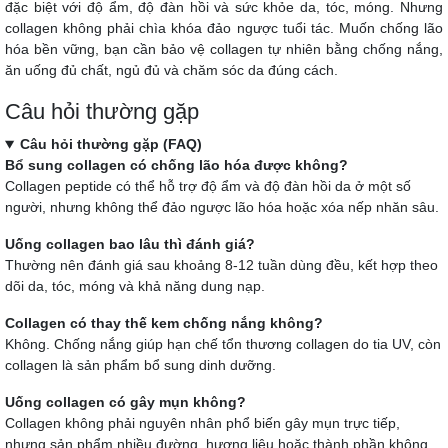
đặc biệt với độ ẩm, độ đàn hồi và sức khỏe da, tóc, móng. Nhưng
collagen không phải chìa khóa đảo ngược tuổi tác. Muốn chống lão
hóa bền vững, bạn cần bảo vệ collagen tự nhiên bằng chống nắng,
ăn uống đủ chất, ngủ đủ và chăm sóc da đúng cách.
Câu hỏi thường gặp
Câu hỏi thường gặp (FAQ)
Bổ sung collagen có chống lão hóa được không?
Collagen peptide có thể hỗ trợ độ ẩm và độ đàn hồi da ở một số
người, nhưng không thể đảo ngược lão hóa hoặc xóa nếp nhăn sâu.
Uống collagen bao lâu thì đánh giá?
Thường nên đánh giá sau khoảng 8-12 tuần dùng đều, kết hợp theo
dõi da, tóc, móng và khả năng dung nạp.
Collagen có thay thế kem chống nắng không?
Không. Chống nắng giúp hạn chế tổn thương collagen do tia UV, còn
collagen là sản phẩm bổ sung dinh dưỡng.
Uống collagen có gây mụn không?
Collagen không phải nguyên nhân phổ biến gây mụn trực tiếp,
nhưng sản phẩm nhiều đường, hương liệu hoặc thành phần không