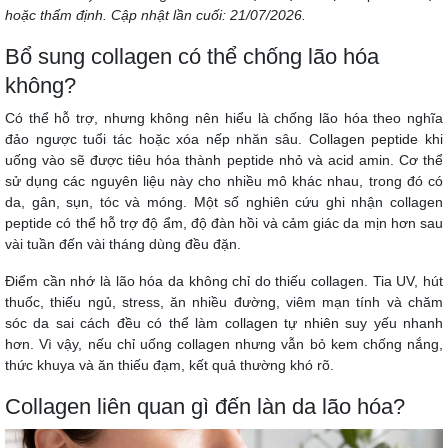
hoặc thẩm định. Cập nhật lần cuối: 21/07/2026.
Bổ sung collagen có thể chống lão hóa
không?
Có thể hỗ trợ, nhưng không nên hiểu là chống lão hóa theo nghĩa
đảo ngược tuổi tác hoặc xóa nếp nhăn sâu.
Collagen peptide
khi
uống vào sẽ được tiêu hóa thành peptide nhỏ và acid amin. Cơ thể
sử dụng các nguyên liệu này cho nhiều mô khác nhau, trong đó có
da, gân, sụn, tóc và móng. Một số nghiên cứu ghi nhận collagen
peptide có thể hỗ trợ độ ẩm, độ đàn hồi và cảm giác da mịn hơn sau
vài tuần đến vài tháng dùng đều đặn.
Điểm cần nhớ là lão hóa da không chỉ do thiếu collagen. Tia UV, hút
thuốc, thiếu ngủ, stress, ăn nhiều đường, viêm mạn tính và chăm
sóc da sai cách đều có thể làm
collagen tự nhiên
suy yếu nhanh
hơn. Vì vậy, nếu chỉ uống collagen nhưng vẫn bỏ kem chống nắng,
thức khuya và ăn thiếu đạm, kết quả thường khó rõ.
Collagen liên quan gì đến làn da lão hóa?