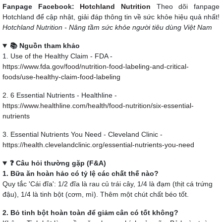
Fanpage Facebook:
Hotchland Nutrition
Theo dõi fanpage
Hotchland để cập nhật, giải đáp thông tin về sức khỏe hiệu quả nhất!
Hotchland Nutrition - Nâng tầm sức khỏe người tiêu dùng Việt Nam
📚 Nguồn tham khảo
1. Use of the Healthy Claim - FDA -
https://www.fda.gov/food/nutrition-food-labeling-and-critical-
foods/use-healthy-claim-food-labeling
2. 6 Essential Nutrients - Healthline -
https://www.healthline.com/health/food-nutrition/six-essential-
nutrients
3. Essential Nutrients You Need - Cleveland Clinic -
https://health.clevelandclinic.org/essential-nutrients-you-need
❓ Câu hỏi thường gặp (F&A)
1. Bữa ăn hoàn hảo có tỷ lệ các chất thế nào?
Quy tắc 'Cái đĩa': 1/2 đĩa là rau củ trái cây, 1/4 là đạm (thịt cá trứng
đậu), 1/4 là tinh bột (cơm, mì). Thêm một chút chất béo tốt.
2. Bỏ tinh bột hoàn toàn để giảm cân có tốt không?