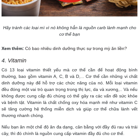
Hãy tránh các loại mì vì nó không hẳn là nguồn carb lành mạnh cho
cơ thể bạn
Xem thêm:
Có bao nhiêu dinh dưỡng thực sự trong mỳ ăn liền?
4.
Vitamin
Có 13 loại vitamin thiết yếu mà cơ thể cần để hoạt động bình
thường, bao gồm vitamin A, C, B và D,... Cơ thể cần những vi chất
dinh dưỡng này để hỗ trợ các chức năng của nó. Mỗi loại vitamin
đều đóng một vai trò quan trọng trong thị lực, da và xương,.. Và nếu
không được cung cấp đủ chúng có thể gây ra các vấn đề sức khỏe
và bệnh tật. Vitamin là chất chống oxy hóa mạnh mẽ như vitamin C
sẽ tăng cường hệ thống miễn dịch và giúp cơ thể chữa lành vết
thương nhanh chóng.
Nếu bạn ăn một chế độ ăn đa dạng, cân bằng với đầy đủ rau và trái
cây, thì đó chính là nguồn cung cấp vitamin đầy đủ cho cơ thể.