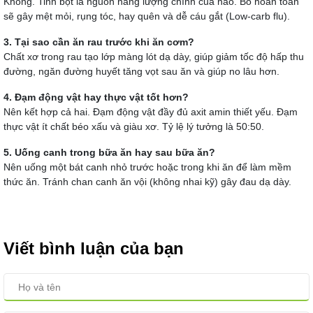
Không. Tinh bột là nguồn năng lượng chính của não. Bỏ hoàn toàn
sẽ gây mệt mỏi, rụng tóc, hay quên và dễ cáu gắt (Low-carb flu).
3. Tại sao cần ăn rau trước khi ăn cơm?
Chất xơ trong rau tạo lớp màng lót dạ dày, giúp giảm tốc độ hấp thu
đường, ngăn đường huyết tăng vọt sau ăn và giúp no lâu hơn.
4. Đạm động vật hay thực vật tốt hơn?
Nên kết hợp cả hai. Đạm động vật đầy đủ axit amin thiết yếu. Đạm
thực vật ít chất béo xấu và giàu xơ. Tỷ lệ lý tưởng là 50:50.
5. Uống canh trong bữa ăn hay sau bữa ăn?
Nên uống một bát canh nhỏ trước hoặc trong khi ăn để làm mềm
thức ăn. Tránh chan canh ăn vội (không nhai kỹ) gây đau dạ dày.
Viết bình luận của bạn