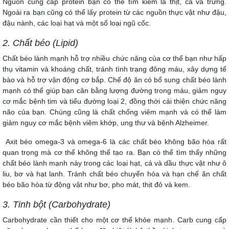
Nguồn cung cấp protein bạn có thể tìm kiếm là thịt, cá và trứng.
Ngoài ra bạn cũng có thể lấy protein từ các nguồn thực vật như đậu,
đậu nành, các loại hạt và một số loại ngũ cốc.
2. Chất béo (Lipid)
Chất béo lành mạnh hỗ trợ nhiều chức năng của cơ thể bạn như hấp
thụ vitamin và khoáng chất, tránh tình trạng đông máu, xây dựng tế
bào và hỗ trợ vận động cơ bắp. Chế độ ăn có bổ sung chất béo lành
mạnh có thể giúp bạn cân bằng lượng đường trong máu, giảm nguy
cơ mắc bệnh tim và tiểu đường loại 2, đồng thời cải thiện chức năng
não của bạn. Chúng cũng là chất chống viêm mạnh và có thể làm
giảm nguy cơ mắc bệnh viêm khớp, ung thư và bệnh Alzheimer.
Axit béo omega-3 và omega-6 là các chất béo không bão hòa rất
quan trọng mà cơ thể không thể tạo ra. Bạn có thể tìm thấy những
chất béo lành mạnh này trong các loại hạt, cá và dầu thực vật như ô
liu, bơ và hạt lanh. Tránh chất béo chuyển hóa và hạn chế ăn chất
béo bão hòa từ động vật như bơ, pho mát, thịt đỏ và kem.
3. Tinh bột (Carbohydrate)
Carbohydrate cần thiết cho một cơ thể khỏe mạnh. Carb cung cấp