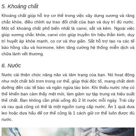
5. Khoáng chất
Khoáng chất giúp hỗ trợ cơ thể trong việc xây dựng xương và răng
chắc khỏe, điều chỉnh sự trao đổi chất của bạn và duy trì đủ nước.
Một số khoáng chất phổ biến nhất là canxi, sắt và kẽm. Ngoài việc
giúp xương chắc khỏe, canxi còn giúp truyền tín hiệu thần kinh, duy
trì huyết áp khỏe mạnh, co cơ và thư giãn. Sắt hỗ trợ tạo ra các tế
bào hồng cầu và hormone, kẽm tăng cường hệ thống miễn dịch và
chữa lành vết thương.
6. Nước
Nước cải thiện chức năng não và tâm trạng của bạn. Nó hoạt động
như một chất bôi trơn trong cơ thể, giúp thải độc tố, mang chất dinh
dưỡng đến các tế bào và ngăn ngừa táo bón. Khi thiếu nước nhẹ có
thể khiến bạn cảm thấy mệt mỏi, làm giảm sự tập trung và hiệu suất
thể chất. Bạn không cần phải uống đủ 2 lít nước mỗi ngày. Trái cây
và rau quả cũng có thể là một nguồn cung cấp nước. Ăn 1 quả dưa
leo hoặc dưa hấu để cơ thể cũng là 1 cách giữ cơ thể luôn được đủ
nước.