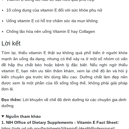
10 công dụng của vitamin E đối với sức khỏe phụ nữ
Uống vitamin E có hỗ trợ chăm sóc da mụn không
Chống lão hóa nên uống Vitamin E hay Collagen
Lời kết
Tóm lại, thiếu vitamin E thật sự không quá phổ biến ở người khỏe
mạnh ăn uống đa dạng, nhưng có thể xảy ra ở một số nhóm có vấn
đề hấp thu chất béo hoặc bệnh lý đặc biệt. Nếu nghi ngờ thiếu
vitamin E, bạn nên ưu tiên thăm khám, xem lại chế độ ăn và hỏi ý
kiến chuyên gia trước khi dùng liều cao. Dưỡng chất làm đẹp nên
được xem là một phần của lối sống tổng thể, không phải giải pháp
đơn lẻ.
Đọc thêm:
Lời khuyên về chế độ dinh dưỡng từ các chuyên gia dinh
dưỡng
Nguồn tham khảo
1. NIH Office of Dietary Supplements - Vitamin E Fact Sheet:
https://ods.od.nih.gov/factsheets/VitaminE-HealthProfessional/