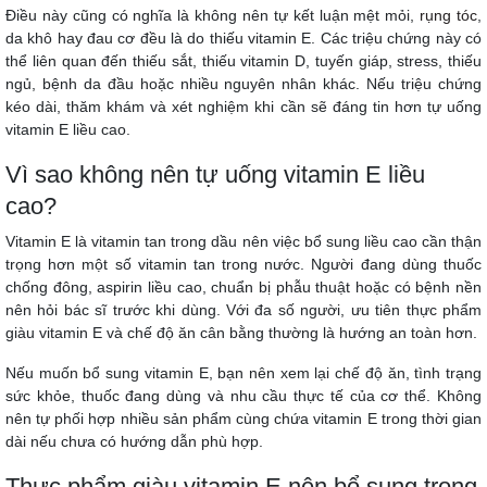
Điều này cũng có nghĩa là không nên tự kết luận mệt mỏi,
rụng tóc
,
da khô hay đau cơ đều là do thiếu vitamin E. Các triệu chứng này có
thể liên quan đến thiếu sắt, thiếu vitamin D, tuyến giáp, stress, thiếu
ngủ, bệnh da đầu hoặc nhiều nguyên nhân khác. Nếu triệu chứng
kéo dài, thăm khám và xét nghiệm khi cần sẽ đáng tin hơn tự uống
vitamin E liều cao.
Vì sao không nên tự uống vitamin E liều
cao?
Vitamin E là vitamin tan trong dầu nên việc bổ sung liều cao cần thận
trọng hơn một số vitamin tan trong nước. Người đang dùng thuốc
chống đông, aspirin liều cao, chuẩn bị phẫu thuật hoặc có bệnh nền
nên hỏi bác sĩ trước khi dùng. Với đa số người, ưu tiên thực phẩm
giàu vitamin E và chế độ ăn cân bằng thường là hướng an toàn hơn.
Nếu muốn bổ sung vitamin E, bạn nên xem lại chế độ ăn, tình trạng
sức khỏe, thuốc đang dùng và nhu cầu thực tế của cơ thể. Không
nên tự phối hợp nhiều sản phẩm cùng chứa vitamin E trong thời gian
dài nếu chưa có hướng dẫn phù hợp.
Thực phẩm giàu vitamin E nên bổ sung trong