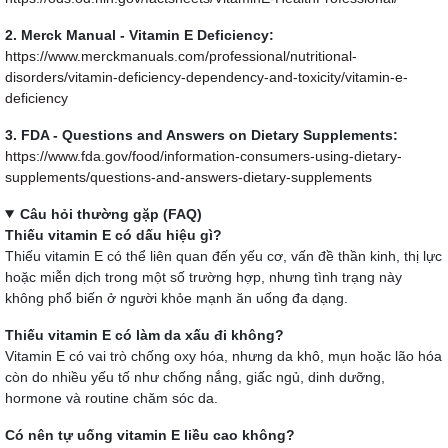
2. Merck Manual - Vitamin E Deficiency:
https://www.merckmanuals.com/professional/nutritional-
disorders/vitamin-deficiency-dependency-and-toxicity/vitamin-e-
deficiency
3. FDA - Questions and Answers on Dietary Supplements:
https://www.fda.gov/food/information-consumers-using-dietary-
supplements/questions-and-answers-dietary-supplements
Câu hỏi thường gặp (FAQ)
Thiếu vitamin E có dấu hiệu gì?
Thiếu vitamin E có thể liên quan đến yếu cơ, vấn đề thần kinh, thị lực
hoặc miễn dịch trong một số trường hợp, nhưng tình trạng này
không phổ biến ở người khỏe mạnh ăn uống đa dạng.
Thiếu vitamin E có làm da xấu đi không?
Vitamin E có vai trò chống oxy hóa, nhưng da khô, mụn hoặc lão hóa
còn do nhiều yếu tố như chống nắng, giấc ngủ, dinh dưỡng,
hormone và routine chăm sóc da.
Có nên tự uống vitamin E liều cao không?