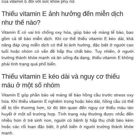
của vitamin E đối với sức khỏe phụ nữ
.
Thiếu vitamin E ảnh hưởng đến miễn dịch
như thế nào?
Vitamin E có vai trò chống oxy hóa, giúp bảo vệ màng tế bào, bao
gồm cả tế bào miễn dịch. Khi cơ thể thiếu vitamin E kéo dài, khả
năng đáp ứng miễn dịch có thể bị ảnh hưởng, đặc biệt ở người cao
tuổi hoặc nhóm có vấn đề hấp thu chất béo. Tuy nhiên, ở người
trưởng thành khỏe mạnh và ăn uống đa dạng, thiếu vitamin E không
phải tình trạng quá phổ biến.
Thiếu vitamin E kéo dài và nguy cơ thiếu
máu ở một số nhóm
Vitamin E góp phần bảo vệ màng tế bào hồng cầu trước stress oxy
hóa. Khi thiếu vitamin E nghiêm trọng hoặc kéo dài, hồng cầu có thể
dễ bị tổn thương hơn, từ đó liên quan đến nguy cơ thiếu máu tán
huyết ở một số trường hợp. Tình trạng này thường được nhắc đến
nhiều hơn ở trẻ sinh non, người có bệnh lý hấp thu chất béo kém
hoặc các rối loạn đặc biệt, ít phổ biến ở người trưởng thành khỏe
mạnh.