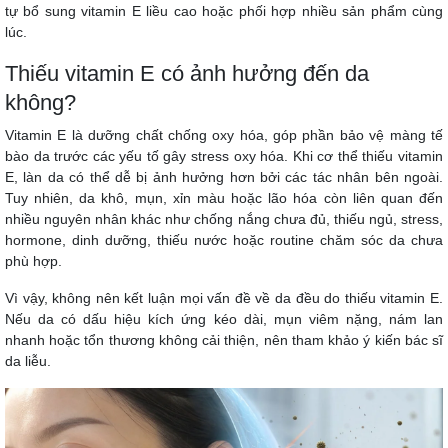
tự bổ sung vitamin E liều cao hoặc phối hợp nhiều sản phẩm cùng
lúc.
Thiếu vitamin E có ảnh hưởng đến da
không?
Vitamin E là dưỡng chất chống oxy hóa, góp phần bảo vệ màng tế
bào da trước các yếu tố gây stress oxy hóa. Khi cơ thể thiếu vitamin
E, làn da có thể dễ bị ảnh hưởng hơn bởi các tác nhân bên ngoài.
Tuy nhiên, da khô, mụn, xỉn màu hoặc lão hóa còn liên quan đến
nhiều nguyên nhân khác như chống nắng chưa đủ, thiếu ngủ, stress,
hormone, dinh dưỡng, thiếu nước hoặc routine chăm sóc da chưa
phù hợp.
Vì vậy, không nên kết luận mọi vấn đề về da đều do thiếu vitamin E.
Nếu da có dấu hiệu kích ứng kéo dài, mụn viêm nặng, nám lan
nhanh hoặc tổn thương không cải thiện, nên tham khảo ý kiến bác sĩ
da liễu.