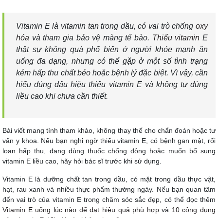
Vitamin E là vitamin tan trong dầu, có vai trò chống
oxy
hóa
và tham gia bảo vệ màng tế bào.
Thiếu vitamin
E
thật sự không quá phổ biến ở người khỏe mạnh ăn
uống đa dạng, nhưng có thể gặp ở một số tình trạng
kém hấp thu chất béo hoặc bệnh lý đặc biệt. Vì vậy, cần
hiểu đúng dấu hiệu thiếu vitamin E và không tự dùng
liều cao khi chưa cần thiết.
Bài viết mang tính tham khảo, không thay thế cho chẩn đoán hoặc tư
vấn y khoa. Nếu bạn nghi ngờ thiếu vitamin E, có bệnh gan mật, rối
loạn hấp thu, đang dùng thuốc chống đông hoặc muốn bổ sung
vitamin E liều cao, hãy hỏi bác sĩ trước khi sử dụng.
Vitamin E là dưỡng chất tan trong dầu, có mặt trong dầu thực vật,
hạt, rau xanh và nhiều thực phẩm thường ngày. Nếu bạn quan tâm
đến vai trò của vitamin E trong chăm sóc sắc đẹp, có thể đọc thêm
Vitamin E uống lúc nào để đạt hiệu quả phù hợp
và
10 công dụng