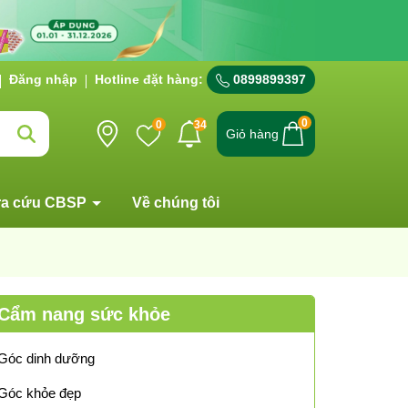
Đăng nhập
Hotline đặt hàng:
0899899397
0
0
34
Giỏ hàng
ra cứu CBSP
Về chúng tôi
Cẩm nang sức khỏe
Góc dinh dưỡng
Góc khỏe đẹp