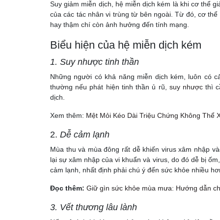
Suy giảm miễn dịch, hệ miễn dịch kém là khi cơ thể 
của các tác nhân vi trùng từ bên ngoài. Từ đó, cơ th
hay thậm chí còn ảnh hưởng đến tính mạng.
Biểu hiện của hệ miễn dịch kém
1.
Suy nhược tinh thần
Những người có khả năng miễn dịch kém, luôn có cảm
thường nếu phát hiện tinh thần ủ rũ,
suy nhược
thì 
dịch.
Xem thêm:
Mệt Mỏi Kéo Dài Triệu Chứng Không Thể
2.
Dễ cảm lạnh
Mùa thu và mùa đông rất dễ khiến virus xâm nhập v
lại sự xâm nhập của vi khuẩn và virus, do đó dễ bị ốm,
cảm lạnh, nhất định phải chú ý đến sức khỏe nhiều hơ
Đọc thêm:
Giữ gìn sức khỏe mùa mưa: Hướng dẫn c
3.
Vết thương lâu lành