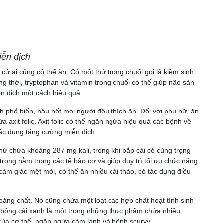
iễn dịch
t cứ ai cũng có thể ăn. Có một thứ trong chuối gọi là kiềm sinh
ng thời, tryptophan và vitamin trong chuối có thể giúp não sản
ễn dịch một cách hiệu quả.
h phổ biến, hầu hết mọi người đều thích ăn. Đối với phụ nữ, ăn
ứa axit folic. Axit folic có thể ngăn ngừa hiệu quả các bệnh về
tác dụng tăng cường miễn dịch.
chứ chứa khoảng 287 mg kali, trong khi bắp cải có cùng trọng
 trọng nằm trong các tế bào cơ và giúp duy trì tối ưu chức năng
ảm giác mệt mỏi, có thể ăn nhiều cải thảo, có tác dụng điều
hoáng chất. Nó cũng chứa một loạt các hợp chất hoạt tính sinh
à bông cải xanh là một trong những thực phẩm chứa nhiều
h của cơ thể, ngăn ngừa cảm lạnh và bệnh scurvy.