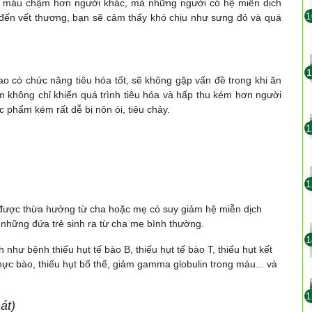
cầm máu chậm hơn người khác, mà những người có hệ miễn dịch
1
 đến vết thương, bạn sẽ cảm thấy khó chịu như sưng đỏ và quá
1
 có chức năng tiêu hóa tốt, sẽ không gặp vấn đề trong khi ăn
m không chỉ khiến quá trình
tiêu hóa
và hấp thu kém hơn người
c phẩm kém rất dễ bị nôn ói, tiêu chảy.
1
1
 được thừa hưởng từ cha hoặc mẹ có suy giảm hệ miễn dịch
 những đứa trẻ sinh ra từ cha mẹ bình thường.
1
 như bệnh thiếu hụt tế bào B, thiếu hụt tế bào T, thiếu hụt kết
thực bào, thiếu hụt bổ thể, giảm gamma globulin trong máu... và
1
át)