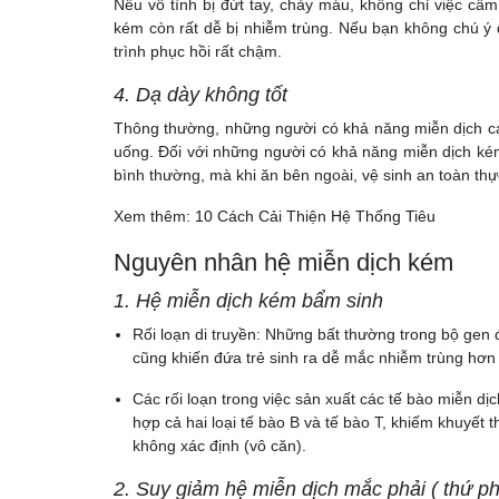
Nếu vô tình bị đứt tay, chảy máu, không chỉ việc 
kém còn rất dễ bị nhiễm trùng. Nếu bạn không chú ý
trình phục hồi rất chậm.
4.
Dạ dày không tốt
Thông thường, những người có khả năng miễn dịch cao
uống. Đối với những người có khả năng miễn dịch ké
bình thường, mà khi ăn bên ngoài, vệ sinh an toàn thự
Xem thêm:
10 Cách Cải Thiện Hệ Thống Tiêu
Nguyên nhân hệ miễn dịch kém
1.
Hệ miễn dịch kém bẩm sinh
Rối loạn di truyền: Những bất thường trong bộ gen
cũng khiến đứa trẻ sinh ra dễ mắc nhiễm trùng hơn
Các rối loạn trong việc sản xuất các tế bào miễn dịch
hợp cả hai loại tế bào B và tế bào T, khiếm khuyết 
không xác định (vô căn).
2. Suy giảm hệ miễn dịch mắc phải ( thứ ph