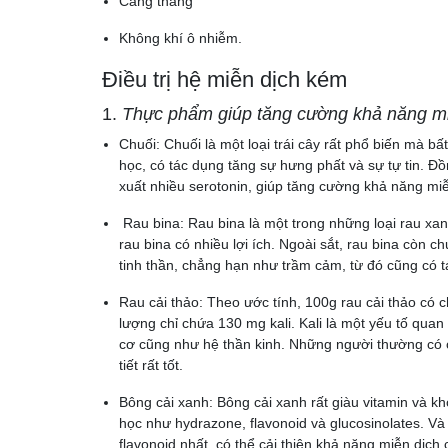
Căng thẳng
Không khí ô nhiễm.
Điều trị hệ miễn dịch kém
1.
Thực phẩm giúp tăng cường khả năng m
Chuối: Chuối là một loại trái cây rất phổ biến mà bấ
học, có tác dụng tăng sự hưng phất và sự tự tin. Đồ
xuất nhiều serotonin, giúp tăng cường khả năng mi
Rau bina: Rau bina là một trong những loại rau xan
rau bina có nhiều lợi ích. Ngoài sắt, rau bina còn ch
tinh thần, chẳng hạn như trầm cảm, từ đó cũng có 
Rau cải thảo: Theo ước tính, 100g rau cải thảo có 
lượng chỉ chứa 130 mg kali. Kali là một yếu tố quan
cơ cũng như hệ thần kinh. Những người thường có c
tiết rất tốt.
Bông cải xanh: Bông cải xanh rất giàu vitamin và k
học như hydrazone, flavonoid và glucosinolates. V
flavonoid nhất, có thể cải thiện khả năng miễn dịc