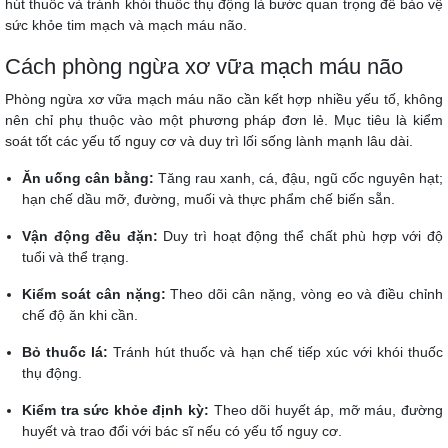
hút thuốc và tránh khói thuốc thụ động là bước quan trọng để bảo vệ
sức khỏe tim mạch và mạch máu não.
Cách phòng ngừa xơ vữa mạch máu não
Phòng ngừa xơ vữa mạch máu não cần kết hợp nhiều yếu tố, không
nên chỉ phụ thuộc vào một phương pháp đơn lẻ. Mục tiêu là kiểm
soát tốt các yếu tố nguy cơ và duy trì lối sống lành mạnh lâu dài.
Ăn uống cân bằng:
Tăng rau xanh, cá, đậu, ngũ cốc nguyên hạt;
hạn chế dầu mỡ, đường, muối và thực phẩm chế biến sẵn.
Vận động đều đặn:
Duy trì hoạt động thể chất phù hợp với độ
tuổi và thể trạng.
Kiểm soát cân nặng:
Theo dõi cân nặng, vòng eo và điều chỉnh
chế độ ăn khi cần.
Bỏ thuốc lá:
Tránh hút thuốc và hạn chế tiếp xúc với khói thuốc
thụ động.
Kiểm tra sức khỏe định kỳ:
Theo dõi huyết áp, mỡ máu, đường
huyết và trao đổi với bác sĩ nếu có yếu tố nguy cơ.