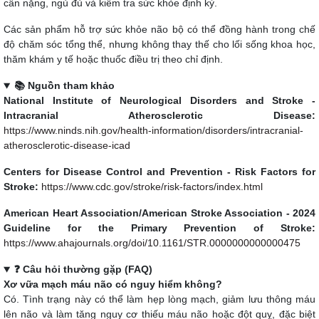
cân nặng, ngủ đủ và kiểm tra sức khỏe định kỳ.
Các sản phẩm hỗ trợ sức khỏe não bộ có thể đồng hành trong chế
độ chăm sóc tổng thể, nhưng không thay thế cho lối sống khoa học,
thăm khám y tế hoặc thuốc điều trị theo chỉ định.
📚 Nguồn tham khảo
National Institute of Neurological Disorders and Stroke -
Intracranial Atherosclerotic Disease:
https://www.ninds.nih.gov/health-information/disorders/intracranial-
atherosclerotic-disease-icad
Centers for Disease Control and Prevention - Risk Factors for
Stroke:
https://www.cdc.gov/stroke/risk-factors/index.html
American Heart Association/American Stroke Association - 2024
Guideline for the Primary Prevention of Stroke:
https://www.ahajournals.org/doi/10.1161/STR.0000000000000475
❓ Câu hỏi thường gặp (FAQ)
Xơ vữa mạch máu não có nguy hiểm không?
Có. Tình trạng này có thể làm hẹp lòng mạch, giảm lưu thông máu
lên não và làm tăng nguy cơ thiếu máu não hoặc đột quỵ, đặc biệt