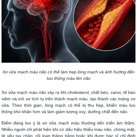
Xơ vữa mạch máu não có thể làm hẹp lòng mạch và ảnh hưởng đến
lưu thông máu lên não
Xơ vữa mạch máu não xảy ra khi cholesterol, chất béo, canxi, tế bào
viêm và mô xơ tích tụ trên thành mạch máu, tạo thành các mảng xơ
vữa. Theo thời gian, lòng mạch có thể bị thu hẹp, khiến máu lưu
thông khó khăn hơn và làm giảm lượng oxy, dưỡng chất đến não.
Điểm đáng lưu ý là xơ vữa mạch máu thường tiến triển âm thầm.
Nhiều người chỉ phát hiện khi có dấu hiệu thiếu máu não, chóng mặt,
tê yếu tay chân,
rối loạn
thăng bằng hoặc khi được bác sĩ chỉ định