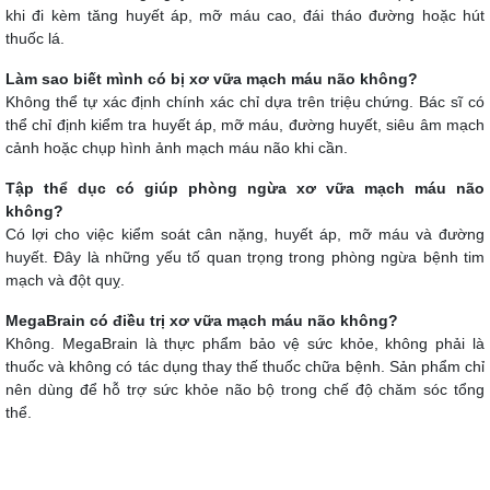
khi đi kèm tăng huyết áp, mỡ máu cao, đái tháo đường hoặc hút
thuốc lá.
Làm sao biết mình có bị xơ vữa mạch máu não không?
Không thể tự xác định chính xác chỉ dựa trên triệu chứng. Bác sĩ có
thể chỉ định kiểm tra huyết áp, mỡ máu, đường huyết, siêu âm mạch
cảnh hoặc chụp hình ảnh mạch máu não khi cần.
Tập thể dục có giúp phòng ngừa xơ vữa mạch máu não
không?
Có lợi cho việc kiểm soát cân nặng, huyết áp, mỡ máu và đường
huyết. Đây là những yếu tố quan trọng trong phòng ngừa bệnh tim
mạch và đột quỵ.
MegaBrain có điều trị xơ vữa mạch máu não không?
Không. MegaBrain là thực phẩm bảo vệ sức khỏe, không phải là
thuốc và không có tác dụng thay thế thuốc chữa bệnh. Sản phẩm chỉ
nên dùng để hỗ trợ sức khỏe não bộ trong chế độ chăm sóc tổng
thể.