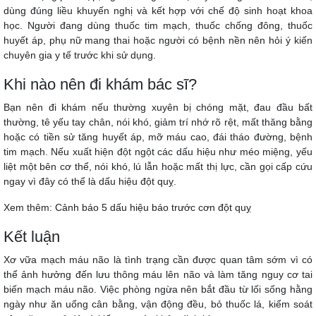
dùng đúng liều khuyến nghị và kết hợp với chế độ sinh hoạt khoa
học. Người đang dùng thuốc tim mạch, thuốc chống đông, thuốc
huyết áp, phụ nữ mang thai hoặc người có bệnh nền nên hỏi ý kiến
chuyên gia y tế trước khi sử dụng.
Khi nào nên đi khám bác sĩ?
Bạn nên đi khám nếu thường xuyên bị chóng mặt, đau đầu bất
thường, tê yếu tay chân, nói khó, giảm trí nhớ rõ rệt, mất thăng bằng
hoặc có tiền sử tăng huyết áp, mỡ máu cao, đái tháo đường, bệnh
tim mạch. Nếu xuất hiện đột ngột các dấu hiệu như méo miệng, yếu
liệt một bên cơ thể, nói khó, lú lẫn hoặc mất thị lực, cần gọi cấp cứu
ngay vì đây có thể là dấu hiệu
đột quỵ
.
Xem thêm:
Cảnh báo 5 dấu hiệu báo trước cơn đột quỵ
Kết luận
Xơ vữa mạch máu não là tình trạng cần được quan tâm sớm vì có
thể ảnh hưởng đến lưu thông máu lên não và làm tăng nguy cơ tai
biến mạch máu não. Việc phòng ngừa nên bắt đầu từ lối sống hằng
ngày như ăn uống cân bằng, vận động đều, bỏ thuốc lá, kiểm soát