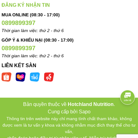
ĐĂNG KÝ NHẬN TIN
MUA ONLINE (08:30 - 17:00)
0899899397
Thời gian làm việc: thứ 2 - thứ 6
GÓP Ý & KHIẾU NẠI (08:30 - 17:00)
0899899397
Thời gian làm việc: thứ 2 - thứ 6
LIÊN KẾT SÀN
Bản quyền thuộc về
Hotchland Nutrition
.
Cung cấp bởi
Sapo
Thông tin trên website này chỉ mang tính chất tham khảo, không
được xem là tư vấn y khoa và không nhằm mục đích thay thế cho tư
vấn,
chẩn đoán hoặc điều trị từ nhân viên y tế. Miễn trừ trách nhiệm.