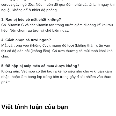
cereus gây ngộ độc. Nếu muốn để qua đêm phải cất tủ lạnh ngay khi
nguội, không để ở nhiệt độ phòng.
3. Rau bị héo có mất chất không?
Có. Vitamin C và các vitamin tan trong nước giảm đi đáng kể khi rau
héo. Nên chọn rau tươi và chế biến ngay.
4. Cách chọn cá tươi ngon?
Mắt cá trong vèo (không đục), mang đỏ tươi (không thâm), ấn vào
thịt có độ đàn hồi (không lõm). Cá ươn thường có mùi tanh khai khó
chịu.
5. Đồ hộp bị móp méo có mua được không?
Không nên. Vết móp có thể tạo ra kẽ hở siêu nhỏ cho vi khuẩn xâm
nhập, hoặc làm bong lớp tráng bên trong gây rỉ sét nhiễm vào thực
phẩm.
Viết bình luận của bạn