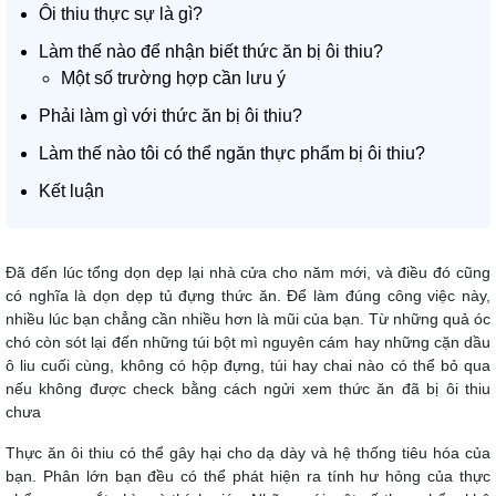
Ôi thiu thực sự là gì?
Làm thế nào để nhận biết thức ăn bị ôi thiu?
Một số trường hợp cần lưu ý
Phải làm gì với thức ăn bị ôi thiu?
Làm thế nào tôi có thể ngăn thực phẩm bị ôi thiu?
Kết luận
Đã đến lúc tổng dọn dẹp lại nhà cửa cho năm mới, và điều đó cũng
có nghĩa là dọn dẹp tủ đựng thức ăn. Để làm đúng công việc này,
nhiều lúc bạn chẳng cần nhiều hơn là mũi của bạn. Từ những quả óc
chó còn sót lại đến những túi bột mì nguyên cám hay những cặn dầu
ô liu cuối cùng, không có hộp đựng, túi hay chai nào có thể bỏ qua
nếu không được check bằng cách ngửi xem thức ăn đã bị ôi thiu
chưa
Thực ăn ôi thiu có thể gây hại cho dạ dày và hệ thống tiêu hóa của
bạn. Phân lớn bạn đều có thể phát hiện ra tính hư hỏng của thực