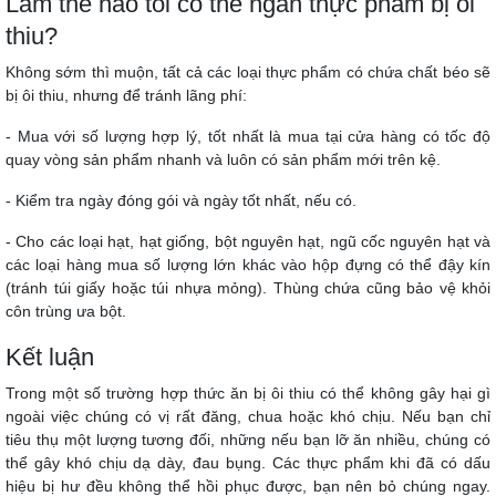
Làm thế nào tôi có thể ngăn thực phẩm bị ôi
thiu?
Không sớm thì muộn, tất cả các loại thực phẩm có chứa chất béo sẽ
bị ôi thiu, nhưng để tránh lãng phí:
- Mua với số lượng hợp lý, tốt nhất là mua tại cửa hàng có tốc độ
quay vòng sản phẩm nhanh và luôn có sản phẩm mới trên kệ.
- Kiểm tra ngày đóng gói và ngày tốt nhất, nếu có.
- Cho các loại hạt, hạt giống, bột nguyên hạt, ngũ cốc nguyên hạt và
các loại hàng mua số lượng lớn khác vào hộp đựng có thể đậy kín
(tránh túi giấy hoặc túi nhựa mỏng). Thùng chứa cũng bảo vệ khỏi
côn trùng ưa bột.
Kết luận
Trong một số trường hợp thức ăn bị ôi thiu có thể không gây hại gì
ngoài việc chúng có vị rất đăng, chua hoặc khó chịu. Nếu bạn chỉ
tiêu thụ một lượng tương đối, những nếu bạn lỡ ăn nhiều, chúng có
thể gây khó chịu dạ dày, đau bụng. Các thực phẩm khi đã có dấu
hiệu bị hư đều không thể hồi phục được, bạn nên bỏ chúng ngay.