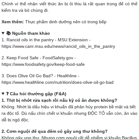
Chính vì thể nhận viết thức ăn bị ôi thiu là rất quan trọng để có thể
kiểm tra và bỏ chúng đi.
Xem thêm:
Thực phẩm dinh dưỡng nên có trong bếp
📚 Nguồn tham khảo
1. Rancid oils in the pantry - MSU Extension -
https://www.canr.msu.edu/news/rancid_oils_in_the_pantry
2. Keep Food Safe - FoodSafety.gov -
https://www.foodsafety.gov/keep-food-safe
3. Does Olive Oil Go Bad? - Healthline -
https://www.healthline.com/nutrition/does-olive-oil-go-bad
❓ Câu hỏi thường gặp (F&A)
1. Thịt bị nhớt rửa sạch rồi nấu kỹ có ăn được không?
Không. Nhớt là dấu hiệu vi khuẩn đã phân hủy protein bề mặt và tiết
ra độc tố. Dù nấu chín chết vi khuẩn nhưng ĐỘC TỐ vẫn còn, ăn vào
dễ bị ngộ độc.
2. Cơm nguội để qua đêm có gây ung thư không?
Không gây ung thư. Nhưng cơm nguội rất dễ nhiễm vi khuẩn Bacillus