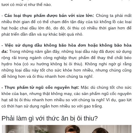
tươi có mùi vị như thế nào.
-
Các loại thực phẩm được bán với size lớn:
Chúng ta phải mất
nhiều thời gian để có thể chạm đến tận đáy của túi khổng lồ các loại
hạt hoặc chai dầu lớn đó, do đó, ôi thiu có nhiều thời gian hơn để
phát triển dần dần và sự khác biệt quá nhỏ.
- Việc sử dụng dầu không bão hòa đơn hoặc không bão hòa
đa:
Trong những năm gần đây, những loại dầu này đã được sử dụng
rộng rãi trong ngành công nghiệp thực phẩm để thay thế chất béo
hydro hóa (có xu hướng không bị ôi thiu). Không nghi ngờ gì rằng
những loại dầu này tốt cho sức khỏe hơn nhiều, nhưng chúng cũng
dễ hỏng hơn và ôi thiu nhanh hơn chúng ta nghĩ.
- Thực phẩm từ ngũ cốc nguyên hạt:
Mặc dù chúng tốt cho sức
khỏe của bạn, nhưng thật không may, các sản phẩm ngũ cốc nguyên
hạt sẽ bị ôi thiu nhanh hơn nhiều so với chúng ta nghĩ Ví dụ, gạo lứt
có thời hạn sử dụng ngắn hơn nhiều so với gạo trắng.
Phải làm gì với thức ăn bị ôi thiu?