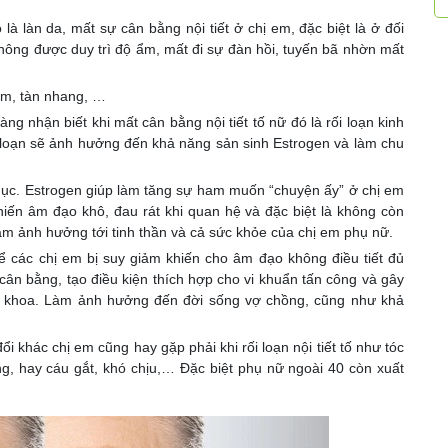
là làn da, mất sự cân bằng nội tiết ở chị em, đặc biệt là ở đối
 không được duy trì độ ẩm, mất đi sự đàn hồi, tuyến bã nhờn mất
ám, tàn nhang, …
g nhận biết khi mất cân bằng nội tiết tố nữ đó là rối loạn kinh
 loạn sẽ ảnh hưởng đến khả năng sản sinh Estrogen và làm chu
ục. Estrogen giúp làm tăng sự ham muốn “chuyện ấy” ở chị em
hiến âm đạo khô, đau rát khi quan hệ và đặc biệt là không còn
àm ảnh hưởng tới tinh thần và cả sức khỏe của chị em phụ nữ.
hể các chị em bị suy giảm khiến cho âm đạo không điều tiết đủ
cân bằng, tạo điều kiện thích hợp cho vi khuẩn tấn công và gây
 khoa. Làm ảnh hưởng đến đời sống vợ chồng, cũng như khả
i khác chị em cũng hay gặp phải khi rối loạn nội tiết tố như tóc
ng, hay cáu gắt, khó chịu,… Đặc biệt phụ nữ ngoài 40 còn xuất