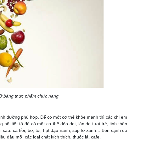
 nữ bằng thực phẩm chức năng
ộ dinh dưỡng phù hợp. Để có một cơ thể khỏe mạnh thì các chị em
ội tiết tố để có một cơ thể dẻo dai, làn da tươi trẻ, tinh thần
 sau: cá hồi, bơ, tỏi, hạt đậu nành, súp lơ xanh….Bên cạnh đó
 dầu mỡ, các loại chất kích thích, thuốc lá, cafe.