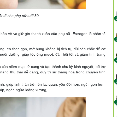
ết tố cho phụ nữ tuổi 30
ệc bảo vệ và giữ gìn thanh xuân của phụ nữ. Estrogen là nhân tố
nang, eo thon gọn, mỡ bụng không bị tích tụ, đùi săn chắc để cơ
nuôi dưỡng, giúp tóc óng mượt, đàn hồi tốt và giảm tình trạng
iển của niêm mạc tử cung và tạo thành chu kỳ kinh nguyệt, bổ trợ
năng thụ thai dễ dàng, duy trì sự thăng hoa trong chuyện tình
nh, giúp tinh thần trở nên lạc quan, yêu đời hơn, ngủ ngon hơn,
 áp, ngăn ngừa loãng xương,....