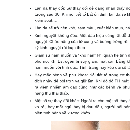
Làn da thay đổi: Sự thay đổi dễ dàng nhận thấy đó 
tượng sau 30. Khi nội tiết tố bất ổn định làn da sẽ
kiểm soát,…
Làn da sẽ trở nên khô, sạm màu, xuất hiện mụn, n
Kinh nguyệt không đều. Một dấu hiệu cũng rất dễ dàn
nguyệt. Chức năng của tử cung và buồng trứng rối
kỳ kinh nguyệt rối loạn theo.
Giảm sự ham muốn và “khô hạn” khi quan hệ tình d
phụ nữ. Khi Estrogen bị suy giảm, mất cân bằng k
ham muốn với tình dục. Tình trạng này kéo dài sẽ l
Hay mắc bệnh về phụ khoa: Nội tiết tố trong cơ t
dịch nhầy để bôi trơn và giữ ẩm. Khi đó độ PH mất 
ra viêm nhiễm âm đạo cũng như các bệnh về phụ
năng thụ thai thấp.
Một số sự thay đổi khác: Ngoài ra còn một số thay đổ
xơ rối, hay mất ngủ, hay bị đau đầu, người nổi nó
hiện tình bệnh về xương khớp.