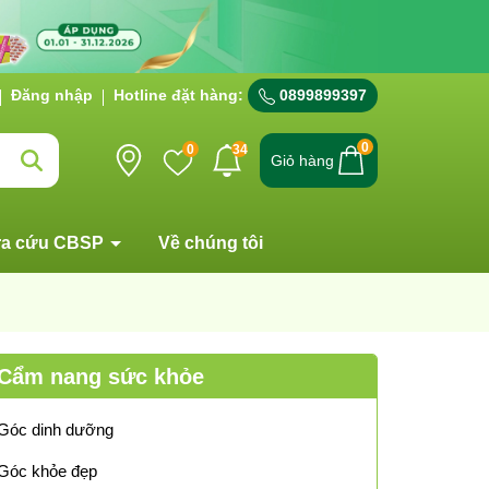
Đăng nhập
Hotline đặt hàng:
0899899397
0
0
34
Giỏ hàng
ra cứu CBSP
Về chúng tôi
Cẩm nang sức khỏe
Góc dinh dưỡng
Góc khỏe đẹp