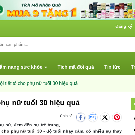
Đăng ký
ẩm nang sức khỏe
Tích mã đổi quà
Tin tức
T
i tiết tố cho phụ nữ tuổi 30 hiệu quả
phụ nữ tuổi 30 hiệu quả
Chia sẻ:
hụ nữ, đem đến sự trẻ trung,
tố cho phụ nữ tuổi 30
- độ tuổi nhạy cảm, có nhiều sự thay