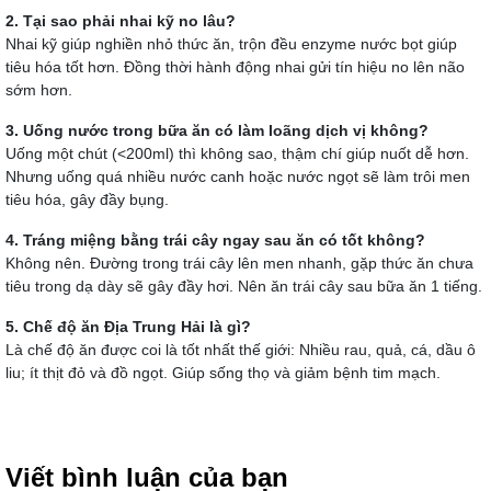
2. Tại sao phải nhai kỹ no lâu?
Nhai kỹ giúp nghiền nhỏ thức ăn, trộn đều enzyme nước bọt giúp
tiêu hóa tốt hơn. Đồng thời hành động nhai gửi tín hiệu no lên não
sớm hơn.
3. Uống nước trong bữa ăn có làm loãng dịch vị không?
Uống một chút (<200ml) thì không sao, thậm chí giúp nuốt dễ hơn.
Nhưng uống quá nhiều nước canh hoặc nước ngọt sẽ làm trôi men
tiêu hóa, gây đầy bụng.
4. Tráng miệng bằng trái cây ngay sau ăn có tốt không?
Không nên. Đường trong trái cây lên men nhanh, gặp thức ăn chưa
tiêu trong dạ dày sẽ gây đầy hơi. Nên ăn trái cây sau bữa ăn 1 tiếng.
5. Chế độ ăn Địa Trung Hải là gì?
Là chế độ ăn được coi là tốt nhất thế giới: Nhiều rau, quả, cá, dầu ô
liu; ít thịt đỏ và đồ ngọt. Giúp sống thọ và giảm bệnh tim mạch.
Viết bình luận của bạn