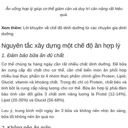
Ăn uống hợp lý giúp cơ thể giảm cân và duy trì cân nặng rất hiệu
quả.
Xem thêm:
Lời khuyên về chế độ dinh dưỡng từ các chuyên gia dinh
dưỡng
Nguyên tắc xây dựng một chế độ ăn hợp lý
1. Ðảm bảo bữa ăn đủ chất
Cơ thể chúng ta hàng ngày cần rất nhiều chất dinh dưỡng. Ðể
bữa
ăn cung cấp đủ chất
cho cơ thể, cần chế biến món ăn phối hợp
nhiều loại thực phẩm từ 4 nhóm thực phẩm chính gồm Protein, Lipid,
Glucid, vitamin và khoáng chất. Trong đó chỉ có Protein, chất béo và
tinh bột là cung cấp năng lượng cho cơ thể. Bữa ăn hợp lý phải đảm
bảo tính cân đối giữa 3 chất sinh năng lượng là Protid (12-14%),
Lipid (20-30%) và Glucid (56-68%).
Lưu ý, trung bình một ngày ăn 3 bữa và không nên nhịn ăn sáng,
bữa tối không nên ăn quá no.
2. Không nên ăn mặn