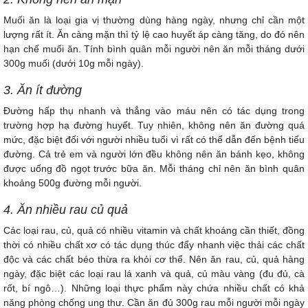
Muối ăn là loại gia vị thường dùng hàng ngày, nhưng chỉ cần một
lượng rất ít. Ăn càng mặn thì tỷ lệ cao huyết áp càng tăng, do đó nên
hạn chế muối ăn. Tính bình quân mỗi người nên ăn mỗi tháng dưới
300g muối (dưới 10g mỗi ngày).
3. Ăn ít đường
Ðường hấp thụ nhanh và thẳng vào máu nên có tác dụng trong
trường hợp hạ đường huyết. Tuy nhiên, không nên ăn đường quá
mức, đặc biệt đối với người nhiều tuổi vì rất có thể dẫn đến bệnh tiểu
đường. Cả trẻ em và người lớn đều không nên ăn bánh kẹo, không
được uống đồ ngọt trước bữa ăn. Mỗi tháng chỉ nên ăn bình quân
khoảng 500g đường mỗi người.
4. Ăn nhiều rau củ quả
Các loại rau, củ, quả có nhiều vitamin và chất khoáng cần thiết, đồng
thời có nhiều chất xơ có tác dụng thúc đẩy nhanh việc thải các chất
độc và các chất béo thừa ra khỏi cơ thể. Nên ăn rau, củ, quả hàng
ngày, đặc biệt các loại rau lá xanh và quả, củ màu vàng (đu đủ, cà
rốt, bí ngô…). Những loại thực phẩm này chứa nhiều chất có khả
năng phòng chống ung thư. Cần ăn đủ 300g rau mỗi người mỗi ngày