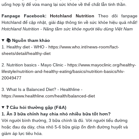
uống hợp lý để vừa mang lại sức khỏe về thể chất lẫn tinh thần.
Fanpage Facebook:
Hotchland Nutrition
Theo dõi fanpage
Hotchland để cập nhật, giải đáp thông tin về sức khỏe hiệu quả nhất!
Hotchland Nutrition - Nâng tầm sức khỏe người tiêu dùng Việt Nam
📚 Nguồn tham khảo
1. Healthy diet - WHO -
https://www.who.int/news-room/fact-
sheets/detail/healthy-diet
2. Nutrition basics - Mayo Clinic -
https://www.mayoclinic.org/healthy-
lifestyle/nutrition-and-healthy-eating/basics/nutrition-basics/hlv-
20049477
3. What Is a Balanced Diet? - Healthline -
https://www.healthline.com/health/balanced-diet
❓ Câu hỏi thường gặp (F&A)
1. Ăn 3 bữa chính hay chia nhỏ nhiều bữa tốt hơn?
Với người bình thường, 3 bữa chính là đủ. Với người tiểu đường
hoặc đau dạ dày, chia nhỏ 5-6 bữa giúp ổn định đường huyết và
giảm áp lực tiêu hóa.