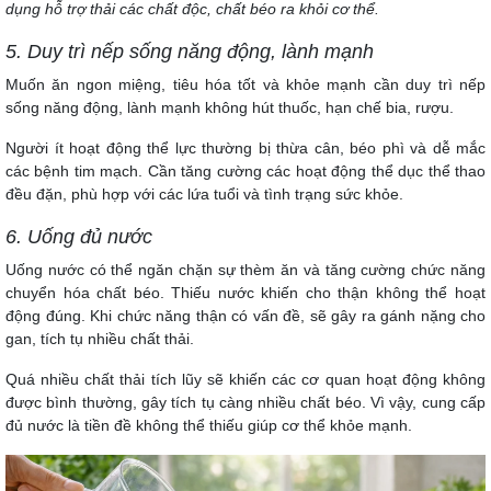
dụng hỗ trợ thải các chất độc, chất béo ra khỏi cơ thể.
5. Duy trì nếp sống năng động, lành mạnh
Muốn ăn ngon miệng, tiêu hóa tốt và khỏe mạnh cần duy trì nếp
sống năng động, lành mạnh không hút thuốc, hạn chế bia, rượu.
Người ít hoạt động thể lực thường bị thừa cân, béo phì và dễ mắc
các bệnh tim mạch. Cần tăng cường các hoạt động thể dục thể thao
đều đặn, phù hợp với các lứa tuổi và tình trạng sức khỏe.
6. Uống đủ nước
Uống nước có thể ngăn chặn sự thèm ăn và tăng cường chức năng
chuyển hóa chất béo. Thiếu nước khiến cho thận không thể hoạt
động đúng. Khi chức năng thận có vấn đề, sẽ gây ra gánh nặng cho
gan, tích tụ nhiều chất thải.
Quá nhiều chất thải tích lũy sẽ khiến các cơ quan hoạt động không
được bình thường, gây tích tụ càng nhiều chất béo. Vì vậy, cung cấp
đủ nước là tiền đề không thể thiếu giúp cơ thể khỏe mạnh.