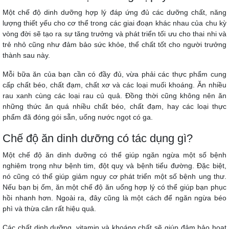
Một chế độ dinh dưỡng hợp lý đáp ứng đủ các dưỡng chất, năng
lượng thiết yếu cho cơ thể trong các giai đoạn khác nhau của chu kỳ
vòng đời sẽ tạo ra sự tăng trưởng và phát triển tối ưu cho thai nhi và
trẻ nhỏ cũng như đảm bảo sức khỏe, thể chất tốt cho người trưởng
thành sau này.
Mỗi bữa ăn của bạn cần có đầy đủ, vừa phải các thực phẩm cung
cấp chất béo, chất đạm, chất xơ và các loại muối khoáng. Ăn nhiều
rau xanh cùng các loại rau củ quả. Đồng thời cũng không nên ăn
những thức ăn quá nhiều chất béo, chất đạm, hay các loại thực
phẩm đã đóng gói sẵn, uống nước ngọt có ga.
Chế độ ăn dinh dưỡng có tác dụng gì?
Một chế độ ăn dinh dưỡng có thể giúp ngăn ngừa một số bệnh
nghiêm trọng như bệnh tim, đột quỵ và bệnh tiểu đường. Đặc biệt,
nó cũng có thể giúp giảm nguy cơ phát triển một số bệnh ung thư.
Nếu bạn bị ốm, ăn một chế độ ăn uống hợp lý có thể giúp bạn phục
hồi nhanh hơn. Ngoài ra, đây cũng là một cách để ngăn ngừa béo
phì và thừa cân rất hiệu quả.
Các chất dinh dưỡng, vitamin và khoáng chất sẽ giúp đảm bảo hoạt