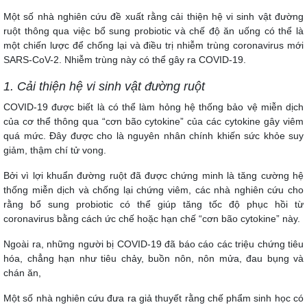
Một số nhà nghiên cứu đề xuất rằng cải thiện hệ vi sinh vật đường
ruột thông qua việc bổ sung probiotic và chế độ ăn uống có thể là
một chiến lược để chống lại và điều trị nhiễm trùng coronavirus mới
SARS-CoV-2. Nhiễm trùng này có thể gây ra COVID-19.
1. Cải thiện hệ vi sinh vật đường ruột
COVID-19 được biết là có thể làm hỏng hệ thống bảo vệ miễn dịch
của cơ thể thông qua “cơn bão cytokine” của các cytokine gây viêm
quá mức. Đây được cho là nguyên nhân chính khiến sức khỏe suy
giảm, thậm chí tử vong.
Bởi vì lợi khuẩn đường ruột đã được chứng minh là tăng cường hệ
thống miễn dịch và chống lại chứng viêm, các nhà nghiên cứu cho
rằng bổ sung probiotic có thể giúp tăng tốc độ phục hồi từ
coronavirus bằng cách ức chế hoặc hạn chế “cơn bão cytokine” này.
Ngoài ra, những người bị COVID-19 đã báo cáo các triệu chứng tiêu
hóa, chẳng hạn như tiêu chảy, buồn nôn, nôn mửa, đau bụng và
chán ăn,
Một số nhà nghiên cứu đưa ra giả thuyết rằng chế phẩm sinh học có