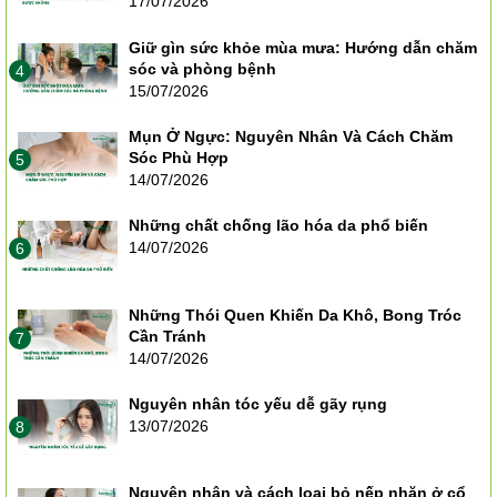
17/07/2026
Giữ gìn sức khỏe mùa mưa: Hướng dẫn chăm
sóc và phòng bệnh
4
15/07/2026
Mụn Ở Ngực: Nguyên Nhân Và Cách Chăm
Sóc Phù Hợp
5
14/07/2026
Những chất chống lão hóa da phổ biến
14/07/2026
6
Những Thói Quen Khiến Da Khô, Bong Tróc
Cần Tránh
7
14/07/2026
Nguyên nhân tóc yếu dễ gãy rụng
13/07/2026
8
Nguyên nhân và cách loại bỏ nếp nhăn ở cổ