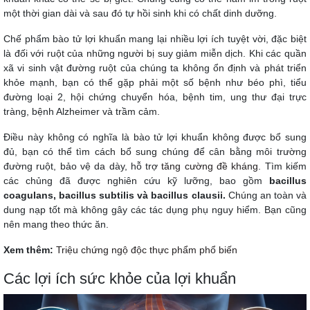
một thời gian dài và sau đó tự hồi sinh khi có chất dinh dưỡng.
Chế phẩm bào tử lợi khuẩn mang lại nhiều lợi ích tuyệt vời, đặc biệt
là đối với ruột của những người bị suy giảm miễn dịch. Khi các quần
xã vi sinh vật đường ruột của chúng ta không ổn định và phát triển
khỏe mạnh, bạn có thể gặp phải một số bệnh như béo phì, tiểu
đường loại 2, hội chứng chuyển hóa, bệnh tim, ung thư đại trực
tràng, bệnh Alzheimer và trầm cảm.
Điều này không có nghĩa là bào tử lợi khuẩn không được bổ sung
đủ, bạn có thể tìm cách bổ sung chúng để cân bằng môi trường
đường ruột, bảo vệ da dày, hỗ trợ
tăng cường đề kháng
. Tìm kiếm
các chủng đã được nghiên cứu kỹ lưỡng, bao gồm
bacillus
coagulans, bacillus subtilis và bacillus clausii.
Chúng an toàn và
dung nạp tốt mà không gây các tác dụng phụ nguy hiểm. Bạn cũng
nên mang theo thức ăn.
Xem thêm:
Triệu chứng ngộ độc thực phẩm phổ biến
Các lợi ích sức khỏe của lợi khuẩn