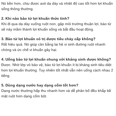
Nó bền hơn, chịu được axit dạ dày và nhiệt độ cao tốt hơn lợi khuẩn
sống thông thường.
2. Khi nào bào tử lợi khuẩn thức tỉnh?
Khi đi qua dạ dày xuống ruột non, gặp môi trường thuận lợi, bào tử
sẽ nảy mầm thành lợi khuẩn sống và bắt đầu hoạt động.
3. Bào tử lợi khuẩn có trị được tiêu chảy cấp không?
Rất hiệu quả. Nó giúp cân bằng lại hệ vi sinh đường ruột nhanh
chóng và ức chế vi khuẩn gây hại.
4. Uống bào tử lợi khuẩn chung với kháng sinh được không?
Được. Nhờ lớp vỏ bảo vệ, bào tử lợi khuẩn ít bị kháng sinh tiêu diệt
hơn lợi khuẩn thường. Tuy nhiên tốt nhất vẫn nên uống cách nhau 2
tiếng.
5. Dùng dạng nước hay dạng cốm tốt hơn?
Dạng nước thường hấp thu nhanh hơn và dễ phân bố đều khắp bề
mặt ruột hơn dạng cốm bột.