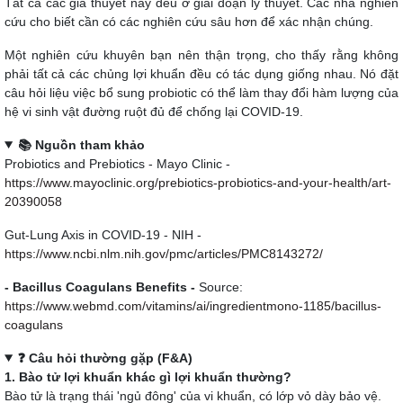
Tất cả các giả thuyết này đều ở giai đoạn lý thuyết. Các nhà nghiên
cứu cho biết cần có các nghiên cứu sâu hơn để xác nhận chúng.
Một nghiên cứu khuyên bạn nên thận trọng, cho thấy rằng không
phải tất cả các chủng lợi khuẩn đều có tác dụng giống nhau. Nó đặt
câu hỏi liệu việc bổ sung probiotic có thể làm thay đổi hàm lượng của
hệ vi sinh vật đường ruột đủ để chống lại COVID-19.
📚 Nguồn tham khảo
Probiotics and Prebiotics - Mayo Clinic -
https://www.mayoclinic.org/prebiotics-probiotics-and-your-health/art-
20390058
Gut-Lung Axis in COVID-19 - NIH -
https://www.ncbi.nlm.nih.gov/pmc/articles/PMC8143272/
- Bacillus Coagulans Benefits -
Source:
https://www.webmd.com/vitamins/ai/ingredientmono-1185/bacillus-
coagulans
❓ Câu hỏi thường gặp (F&A)
1. Bào tử lợi khuẩn khác gì lợi khuẩn thường?
Bào tử là trạng thái 'ngủ đông' của vi khuẩn, có lớp vỏ dày bảo vệ.