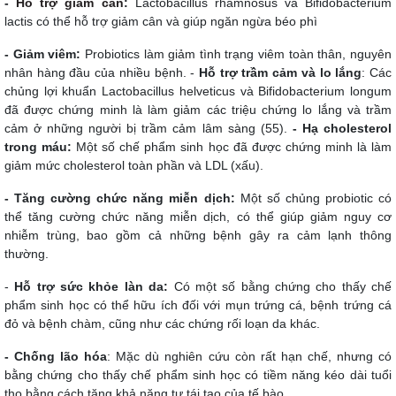
-
Hỗ trợ giam cân
:
Lactobacillus rhamnosus và Bifidobacterium
lactis có thể hỗ trợ giảm cân và giúp ngăn ngừa béo phì
- Giảm viêm:
Probiotics làm giảm tình trạng viêm toàn thân, nguyên
nhân hàng đầu của nhiều bệnh. -
Hỗ trợ trầm cảm và lo lắng
: Các
chủng lợi khuẩn Lactobacillus helveticus và Bifidobacterium longum
đã được chứng minh là làm giảm các triệu chứng lo lắng và trầm
cảm ở những người bị trầm cảm lâm sàng (55).
- Hạ cholesterol
trong máu:
Một số chế phẩm sinh học đã được chứng minh là làm
giảm mức cholesterol toàn phần và LDL (xấu).
- Tăng cường chức năng miễn dịch:
Một số chủng probiotic có
thể tăng cường chức năng miễn dịch, có thể giúp giảm nguy cơ
nhiễm trùng, bao gồm cả những bệnh gây ra cảm lạnh thông
thường.
-
Hỗ trợ sức khỏe làn da:
Có một số bằng chứng cho thấy chế
phẩm sinh học có thể hữu ích đối với mụn trứng cá, bệnh trứng cá
đỏ và bệnh chàm, cũng như các chứng rối loạn da khác.
- Chống lão hóa
: Mặc dù nghiên cứu còn rất hạn chế, nhưng có
bằng chứng cho thấy chế phẩm sinh học có tiềm năng kéo dài tuổi
thọ bằng cách tăng khả năng tự tái tạo của tế bào.