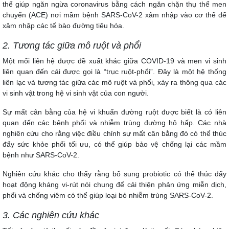
thể giúp ngăn ngừa coronavirus bằng cách ngăn chặn thụ thể men
chuyển (ACE) nơi mầm bệnh SARS-CoV-2 xâm nhập vào cơ thể để
xâm nhập các tế bào đường tiêu hóa.
2. Tương tác giữa mô ruột và phổi
Một mối liên hệ được đề xuất khác giữa COVID-19 và men vi sinh
liên quan đến cái được gọi là “trục ruột-phổi”. Đây là một hệ thống
liên lạc và tương tác giữa các mô ruột và phổi, xảy ra thông qua các
vi sinh vật trong hệ vi sinh vật của con người.
Sự mất cân bằng của hệ vi khuẩn đường ruột được biết là có liên
quan đến các bệnh phổi và nhiễm trùng đường hô hấp. Các nhà
nghiên cứu cho rằng việc điều chỉnh sự mất cân bằng đó có thể thúc
đẩy sức khỏe phổi tối ưu, có thể giúp bảo vệ chống lại các mầm
bệnh như SARS-CoV-2.
Nghiên cứu khác cho thấy rằng bổ sung probiotic có thể thúc đẩy
hoạt động kháng vi-rút nói chung để cải thiện phản ứng miễn dịch,
phổi và chống viêm có thể giúp loại bỏ nhiễm trùng SARS-CoV-2.
3. Các nghiên cứu khác